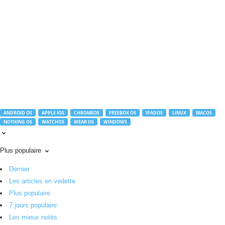
r
o
u
t
e
.
c
o
m
ANDROID OS
APPLE IOS
CHROMEOS
FREEBOX OS
IPADOS
LINUX
MACOS
NOTHING OS
WATCHOS
WEAR OS
WINDOWS
Plus populaire
Dernier
Les articles en vedette
Plus populaire
7 jours populaire
Les mieux notés