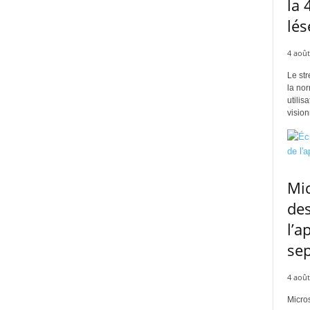
la 
lés
4 août
Le str
la no
utilis
vision
Mic
des
l’a
se
4 août
Micros