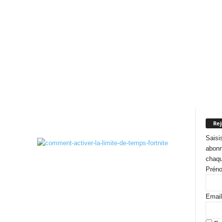
Rej
Saisi
abonn
chaqu
Prén
Email