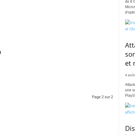
de 8 
Micros
d'opti
Att
0
sor
et
4 août
Attack
une s
PlaySt
Page 2 sur 2
Di