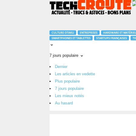
T
e
CULTURE OTAKU
ENTREPRISES
HARDWARE ET MATÉRIE
c
SMARTPHONES ET TABLETTES
STARTUPS FRANÇAISES
TV
h
C
r
7 jours populaire
o
Dernier
u
Les articles en vedette
t
e
Plus populaire
.
7 jours populaire
c
Les mieux notés
o
Au hasard
m