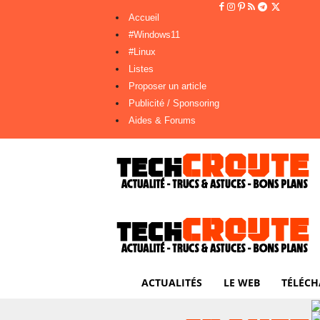
Accueil
#Windows11
#Linux
Listes
Proposer un article
Publicité / Sponsoring
Aides & Forums
ACTUALITÉS
LE WEB
TÉLÉCH