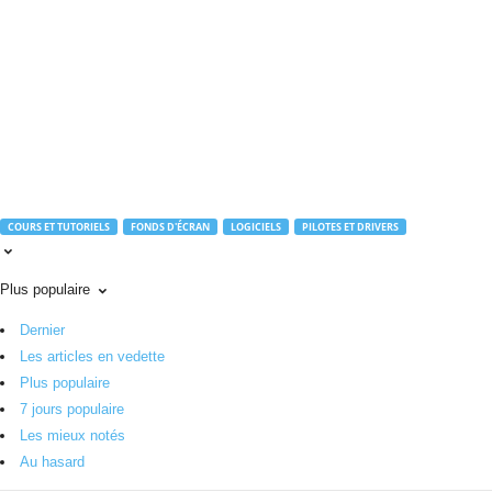
r
o
u
t
e
.
c
o
m
COURS ET TUTORIELS
FONDS D'ÉCRAN
LOGICIELS
PILOTES ET DRIVERS
Plus populaire
Dernier
Les articles en vedette
Plus populaire
7 jours populaire
Les mieux notés
Au hasard