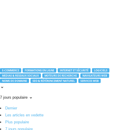
r
o
u
t
e
.
c
o
m
E-COMMERCE
FORMATIONS EN LIGNE
INTERNET ET SÉCURITÉ
LOGICIELS
MEDIAS & RESEAUX SOCIAUX
MOTEURS DE RECHERCHE
NAVIGATEURS WEB
NOMS DE DOMAINE
SEO & RÉFÉRENCEMENT NATUREL
SERVICES WEB
7 jours populaire
Dernier
Les articles en vedette
Plus populaire
7 jours populaire