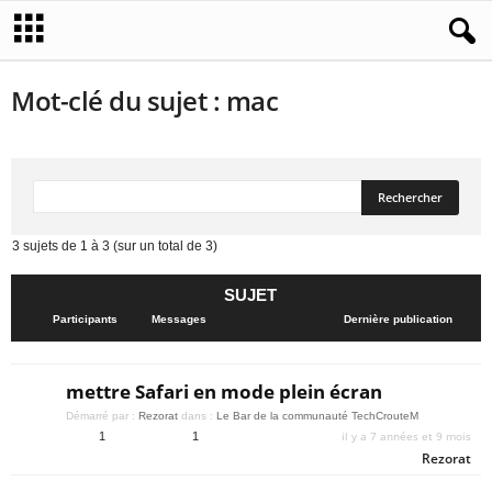
Mot-clé du sujet : mac
3 sujets de 1 à 3 (sur un total de 3)
SUJET
Participants
Messages
Dernière publication
mettre Safari en mode plein écran
Démarré par :
Rezorat
dans :
Le Bar de la communauté TechCrouteM
il y a 7 années et 9 mois
1
1
Rezorat