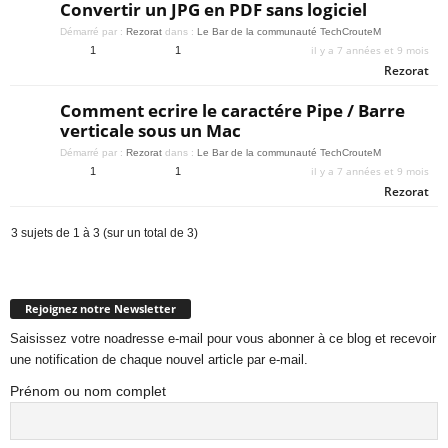
Convertir un JPG en PDF sans logiciel
Démarré par :
Rezorat
dans :
Le Bar de la communauté TechCrouteM
il y a 7 années et 9 mois
1
1
Rezorat
Comment ecrire le caractére Pipe / Barre
verticale sous un Mac
Démarré par :
Rezorat
dans :
Le Bar de la communauté TechCrouteM
il y a 7 années et 9 mois
1
1
Rezorat
3 sujets de 1 à 3 (sur un total de 3)
Rejoignez notre Newsletter
Saisissez votre noadresse e-mail pour vous abonner à ce blog et recevoir
une notification de chaque nouvel article par e-mail.
Prénom ou nom complet