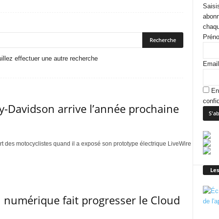
Saisi
abonn
chaqu
Prén
uillez effectuer une autre recherche
Email
En
confid
y-Davidson arrive l’année prochaine
t des motocyclistes quand il a exposé son prototype électrique LiveWire
Les
numérique fait progresser le Cloud