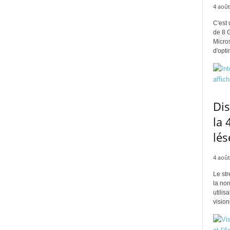
4 août
C'est 
de 8 
Micros
d'opti
Di
la 
lés
4 août
Le str
la no
utilis
vision