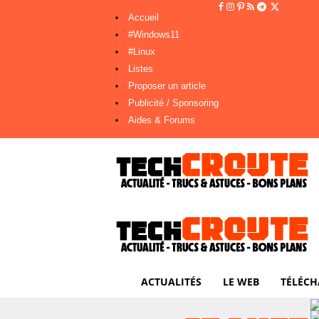
Accueil
#Windows11
#Linux
Listes
Proposer un article
Publicité / Sponsoring
Aides & Forums
ACTUALITÉS
LE WEB
TÉLÉCH