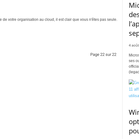
Mic
des
 de votre organisation au cloud, il est clair que vous n'êtes pas seule.
l’a
se
4 août
Page 22 sur 22
Micros
ses ou
offici
(legac
Win
opt
pou