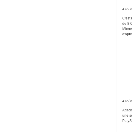
4 août
C'est 
de 8 
Micros
d'opti
4 août
Attack
une s
PlaySt