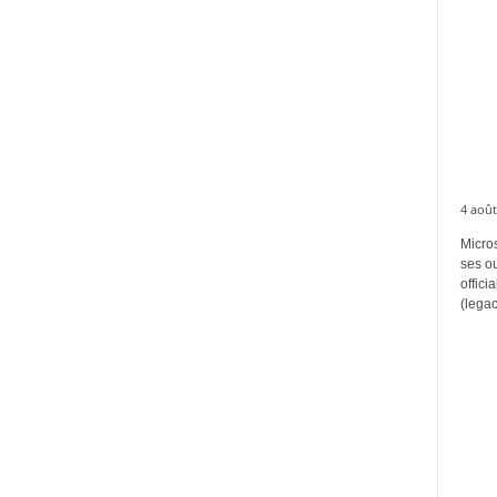
4 août
Micros
ses ou
offici
(legac