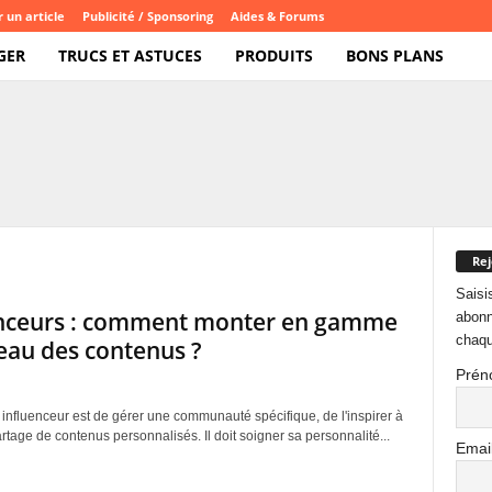
 un article
Publicité / Sponsoring
Aides & Forums
GER
TRUCS ET ASTUCES
PRODUITS
BONS PLANS
Rej
Saisi
enceurs : comment monter en gamme
abonn
chaqu
eau des contenus ?
Prén
 influenceur est de gérer une communauté spécifique, de l'inspirer à
artage de contenus personnalisés. Il doit soigner sa personnalité...
Emai