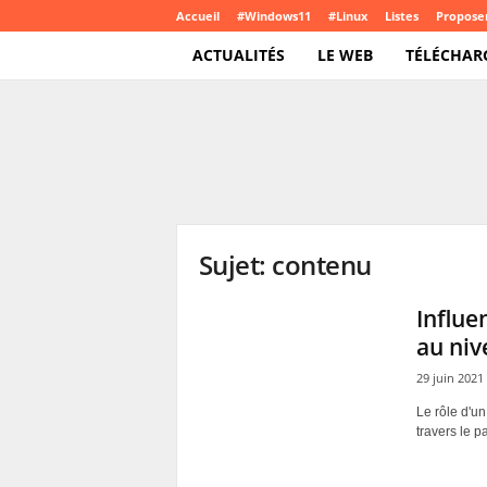
Accueil
#Windows11
#Linux
Listes
Proposer
ACTUALITÉS
LE WEB
TÉLÉCHAR
T
e
c
h
C
r
o
Sujet: contenu
u
t
e
Influ
.
au niv
c
o
29 juin 2021
m
Le rôle d'un
travers le p