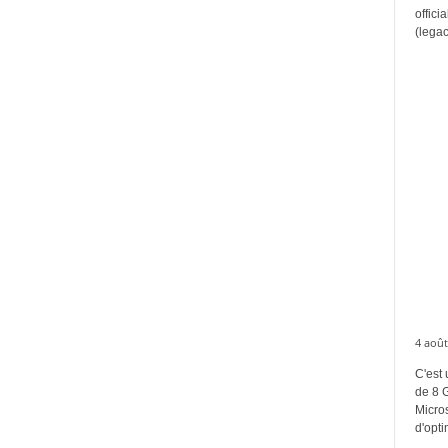
offici
(legac
4 août
C'est 
de 8 
Micros
d'opti