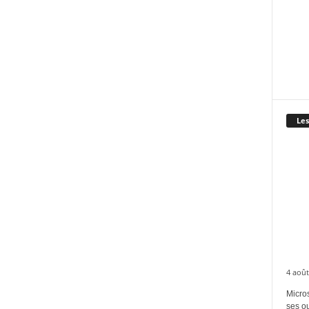
Les
4 août
Micros
ses ou