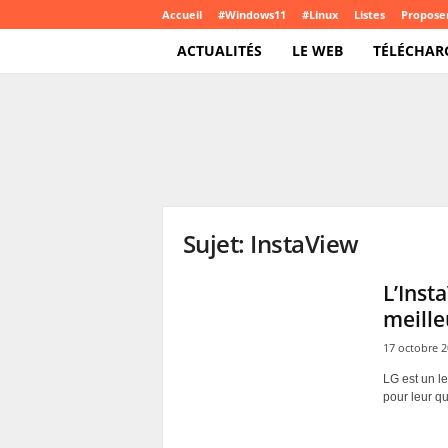
Accueil
#Windows11
#Linux
Listes
Proposer
ACTUALITÉS
LE WEB
TÉLÉCHAR
T
e
c
h
C
r
o
Sujet: InstaView
u
t
e
L’Inst
.
meille
c
o
17 octobre 
m
LG est un le
pour leur qu