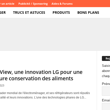
 un article
Publicité / Sponsoring
Aides & Forums
GER
TRUCS ET ASTUCES
PRODUITS
BONS PLANS
Rej
Saisi
aView, une innovation LG pour une
abonn
chaqu
ure conservation des aliments
Prén
2023
ader mondial de l'électroménager, et ses réfrigérateurs sont réputés
alité et leurs innovations. L'une des technologies phares de LG...
Emai