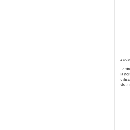
4 août
Le str
la no
utilis
vision