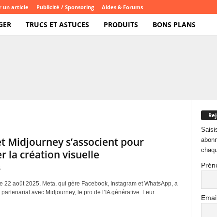
 un article
Publicité / Sponsoring
Aides & Forums
GER
TRUCS ET ASTUCES
PRODUITS
BONS PLANS
Rej
Saisi
t Midjourney s’associent pour
abonn
chaqu
r la création visuelle
Prén
5
 le 22 août 2025, Meta, qui gère Facebook, Instagram et WhatsApp, a
artenariat avec Midjourney, le pro de l’IA générative. Leur...
Emai