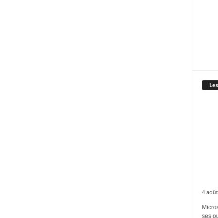
Les
4 août
Micros
ses ou