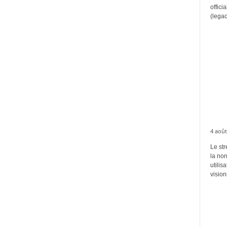
offici
(legac
4 août
Le str
la no
utilis
vision