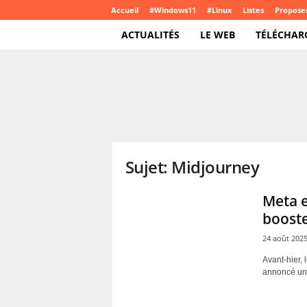
Accueil
#Windows11
#Linux
Listes
Proposer
ACTUALITÉS
LE WEB
TÉLÉCHAR
T
e
c
h
C
r
o
Sujet: Midjourney
u
t
e
Meta e
.
booste
c
o
24 août 202
m
Avant-hier,
annoncé un p