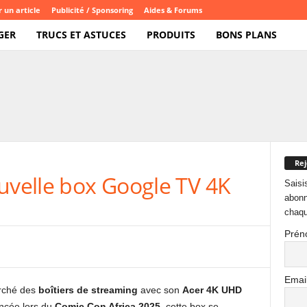
 un article
Publicité / Sponsoring
Aides & Forums
GER
TRUCS ET ASTUCES
PRODUITS
BONS PLANS
Rej
ouvelle box Google TV 4K
Saisi
abonn
chaqu
Prén
Emai
arché des
boîtiers de streaming
avec son
Acer 4K UHD
ncée lors du
Comic Con Africa 2025
, cette box se