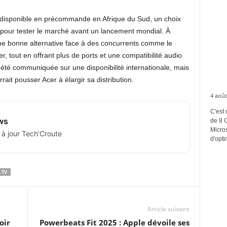
nt disponible en précommande en Afrique du Sud, un choix
e pour tester le marché avant un lancement mondial. À
ne bonne alternative face à des concurrents comme le
 tout en offrant plus de ports et une compatibilité audio
 été communiquée sur une disponibilité internationale, mais
ait pousser Acer à élargir sa distribution.
4 août
C'est 
ws
de 8 
Micros
 à jour Tech’Croute
d'opti
 TV
Article suivant
oir
Powerbeats Fit 2025 : Apple dévoile ses