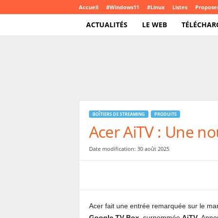
Accueil
#Windows11
#Linux
Listes
Proposer
ACTUALITÉS
LE WEB
TÉLÉCHAR
T
e
c
h
C
r
o
BOÎTIERS DE STREAMING
PRODUITS
u
Acer AiTV : Une n
t
e
.
Date modification: 30 août 2025
c
o
m
Acer fait une entrée remarquée sur le m
Google TV Box
, surnommée
AiTV
. Anno