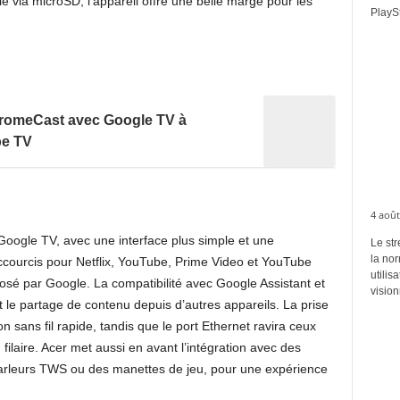
e via microSD, l’appareil offre une belle marge pour les
PlaySt
hromeCast avec Google TV à
be TV
4 août
 Google TV, avec une interface plus simple et une
Le str
la no
courcis pour Netflix, YouTube, Prime Video et YouTube
utilis
osé par Google. La compatibilité avec Google Assistant et
vision
et le partage de contenu depuis d’autres appareils. La prise
sans fil rapide, tandis que le port Ethernet ravira ceux
n filaire. Acer met aussi en avant l’intégration avec des
rleurs TWS ou des manettes de jeu, pour une expérience