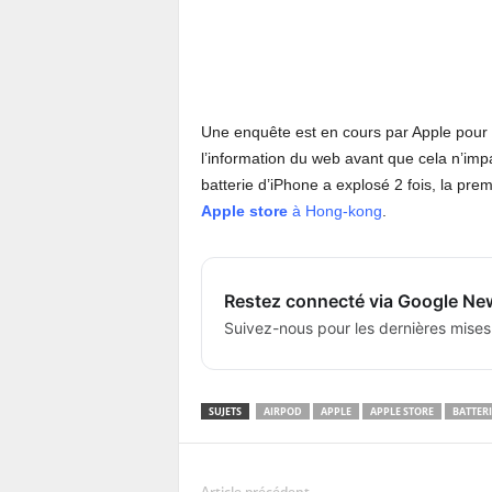
Une enquête est en cours par Apple pour 
l’information du web avant que cela n’imp
batterie d’iPhone a explosé 2 fois, la pre
Apple store
à Hong-kong
.
Restez connecté via Google Ne
Suivez-nous pour les dernières mises
SUJETS
AIRPOD
APPLE
APPLE STORE
BATTERI
Article précédent