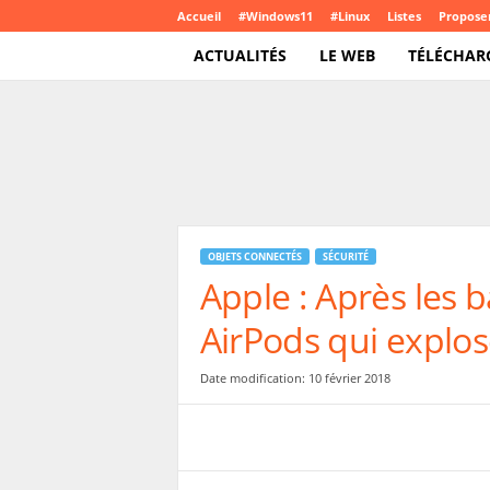
Accueil
#Windows11
#Linux
Listes
Proposer
ACTUALITÉS
LE WEB
TÉLÉCHAR
T
e
c
h
C
r
o
OBJETS CONNECTÉS
SÉCURITÉ
u
Apple : Après les b
t
e
AirPods qui explos
.
c
o
Date modification: 10 février 2018
m