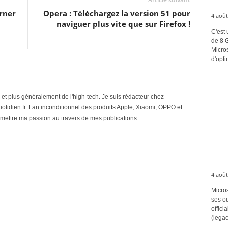
urner
Opera : Téléchargez la version 51 pour
4 août
naviguer plus vite que sur Firefox !
C'est 
de 8 
Micros
d'opti
et plus généralement de l'high-tech. Je suis rédacteur chez
tidien.fr. Fan inconditionnel des produits Apple, Xiaomi, OPPO et
mettre ma passion au travers de mes publications.
4 août
Micros
ses ou
offici
(legac