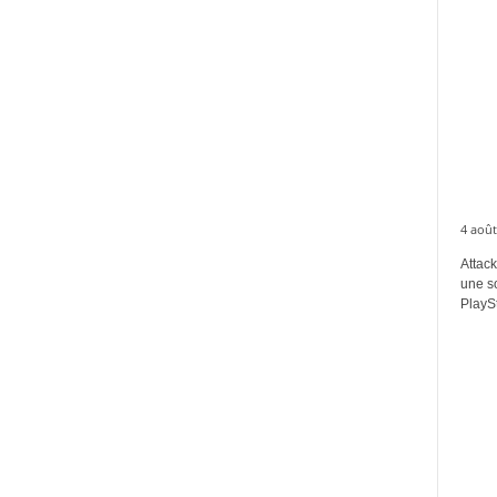
4 août
Attack
une s
PlaySt