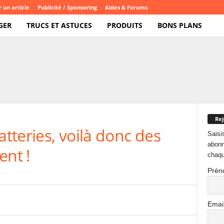
 un article
Publicité / Sponsoring
Aides & Forums
GER
TRUCS ET ASTUCES
PRODUITS
BONS PLANS
Rej
atteries, voilà donc des
Saisi
abonn
ent !
chaqu
Prén
Emai