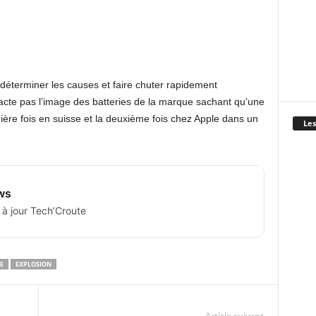
déterminer les causes et faire chuter rapidement
acte pas l’image des batteries de la marque sachant qu’une
mière fois en suisse et la deuxième fois chez Apple dans un
Les
ws
 à jour Tech’Croute
E
EXPLOSION
Article suivant