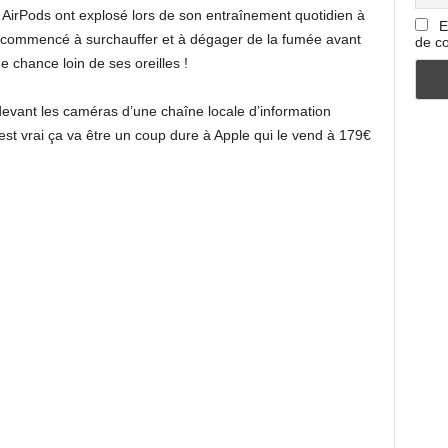
s AirPods ont explosé lors de son entraînement quotidien à
E
od a commencé à surchauffer et à dégager de la fumée avant
de co
 chance loin de ses oreilles !
ant les caméras d’une chaîne locale d’information
a est vrai ça va être un coup dure à Apple qui le vend à 179€