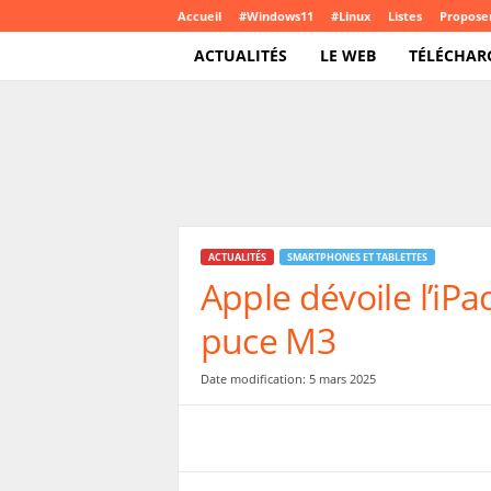
Accueil
#Windows11
#Linux
Listes
Proposer
ACTUALITÉS
LE WEB
TÉLÉCHAR
T
e
c
h
C
r
o
ACTUALITÉS
SMARTPHONES ET TABLETTES
u
Apple dévoile l’iPa
t
e
puce M3
.
c
o
Date modification: 5 mars 2025
m