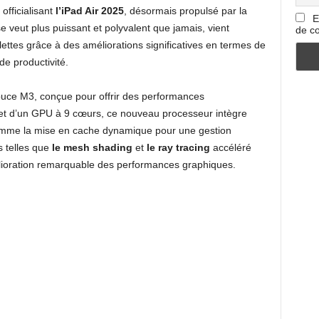
officialisant
l’iPad Air 2025
, désormais propulsé par la
E
e veut plus puissant et polyvalent que jamais, vient
de co
ettes grâce à des améliorations significatives en termes de
e productivité.
puce M3, conçue pour offrir des performances
t d’un GPU à 9 cœurs, ce nouveau processeur intègre
mme la mise en cache dynamique pour une gestion
s telles que
le mesh shading
et
le ray tracing
accéléré
lioration remarquable des performances graphiques.