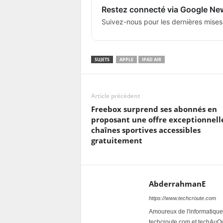
Restez connecté via Google Ne
Suivez-nous pour les dernières mises
SUJETS
APPLE
IPAD AIR
Article précédent
Freebox surprend ses abonnés en
proposant une offre exceptionnelle
chaînes sportives accessibles
gratuitement
AbderrahmanE
https://www.techcroute.com
Amoureux de l'informatique 
techcroute.com et techAuQuo