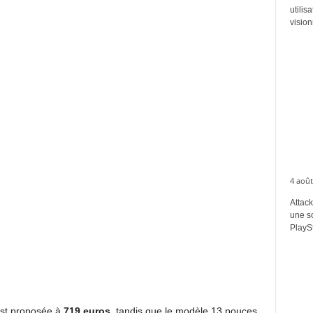
utilis
vision
4 août
Attack
une s
PlaySt
 est proposée à
719 euros
, tandis que le modèle 13 pouces