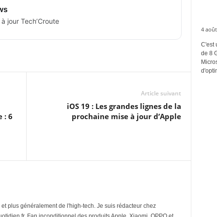
ws
 à jour Tech’Croute
4 août
C'est 
de 8 
Micros
d'opti
Article suivant
iOS 19 : Les grandes lignes de la
 : 6
prochaine mise à jour d’Apple
et plus généralement de l'high-tech. Je suis rédacteur chez
tidien.fr. Fan inconditionnel des produits Apple, Xiaomi, OPPO et