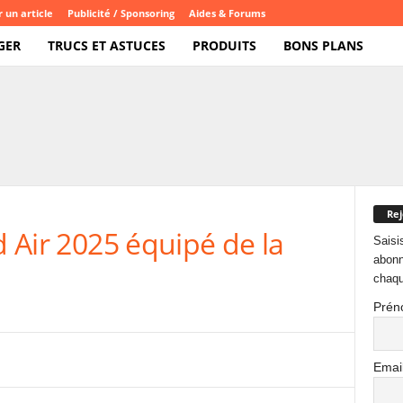
 un article
Publicité / Sponsoring
Aides & Forums
GER
TRUCS ET ASTUCES
PRODUITS
BONS PLANS
Rej
d Air 2025 équipé de la
Saisi
abonn
chaqu
Prén
Emai