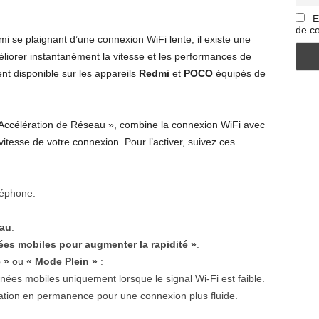
E
de co
i se plaignant d’une connexion WiFi lente, il existe une
éliorer instantanément la vitesse et les performances de
nt disponible sur les appareils
Redmi
et
POCO
équipés de
Accélération de Réseau », combine la connexion WiFi avec
 vitesse de votre connexion. Pour l’activer, suivez ces
léphone.
eau
.
nées mobiles pour augmenter la rapidité »
.
 »
ou
« Mode Plein »
:
nnées mobiles uniquement lorsque le signal Wi-Fi est faible.
sation en permanence pour une connexion plus fluide.