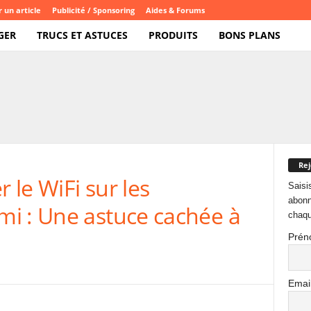
 un article
Publicité / Sponsoring
Aides & Forums
GER
TRUCS ET ASTUCES
PRODUITS
BONS PLANS
Rej
le WiFi sur les
Saisi
abonn
i : Une astuce cachée à
chaqu
Prén
Emai