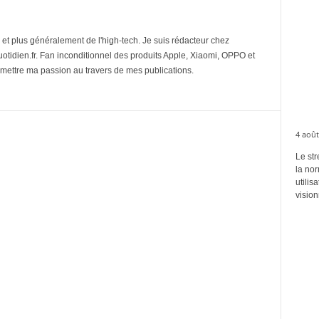
et plus généralement de l'high-tech. Je suis rédacteur chez
tidien.fr. Fan inconditionnel des produits Apple, Xiaomi, OPPO et
mettre ma passion au travers de mes publications.
4 août
Le str
la no
utilis
vision