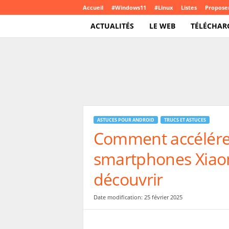
Accueil
#Windows11
#Linux
Listes
Proposer
ACTUALITÉS
LE WEB
TÉLÉCHAR
T
e
c
h
C
r
o
ASTUCES POUR ANDROID
TRUCS ET ASTUCES
u
Comment accélérer 
t
e
smartphones Xiaom
.
c
découvrir
o
m
Date modification: 25 février 2025