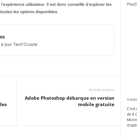
’expérience utilisateur. Il est donc conseillé d’explorer les
PlaySt
toutes les options disponibles.
ws
 à jour Tech’Croute
Article suivant
Adobe Photoshop débarque en version
4 août
des
mobile gratuite
C'est 
de 8 
Micros
d'opti