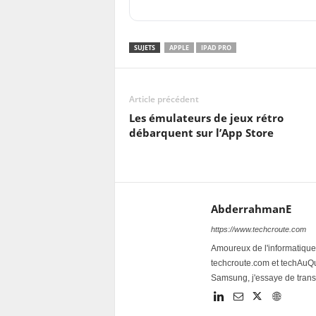
SUJETS
APPLE
IPAD PRO
Article précédent
Les émulateurs de jeux rétro
débarquent sur l’App Store
AbderrahmanE
https://www.techcroute.com
Amoureux de l'informatique 
techcroute.com et techAuQuo
Samsung, j'essaye de trans