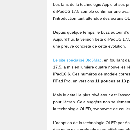
Les fans de la technologie Apple et ses pro
d’iPadOS 17.5 semble confirmer une avan
l’introduction tant attendue des écrans O
Depuis quelque temps, le buzz autour d’u
Aujourd’hui, la version bêta d’iPadOS 17.
une preuve concrète de cette évolution.
Le site spécialisé 9to5Mac
, en fouillant d
17.5, a mis en lumière quatre nouvelles r
iPad16,6
. Ces numéros de modèle corres
l’iPad Pro, en versions
11 pouces
et
13 
Mais
le détail le plus révélateur est l’as
pour l’écran. Cela suggère non seulement 
la technologie OLED, synonyme de couleur
L’adoption de la technologie OLED par App
des noirs plus profonds et un affichage pl