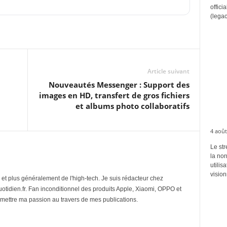
offici
(legac
Article suivant
Nouveautés Messenger : Support des
images en HD, transfert de gros fichiers
et albums photo collaboratifs
4 août
Le str
la no
utilis
vision
et plus généralement de l'high-tech. Je suis rédacteur chez
tidien.fr. Fan inconditionnel des produits Apple, Xiaomi, OPPO et
mettre ma passion au travers de mes publications.