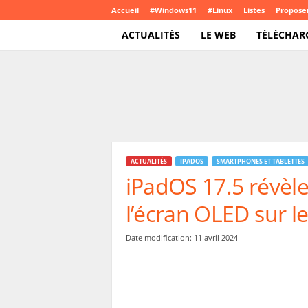
Accueil
#Windows11
#Linux
Listes
Proposer
ACTUALITÉS
LE WEB
TÉLÉCHAR
T
e
c
h
C
r
o
ACTUALITÉS
IPADOS
SMARTPHONES ET TABLETTES
u
iPadOS 17.5 révèle
t
e
l’écran OLED sur l
.
c
o
Date modification: 11 avril 2024
m