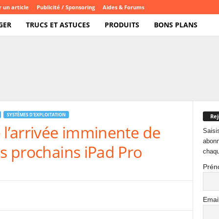
 un article
Publicité / Sponsoring
Aides & Forums
GER
TRUCS ET ASTUCES
PRODUITS
BONS PLANS
SYSTÈMES D'EXPLOITATION
Rej
 l’arrivée imminente de
Saisi
abonn
es prochains iPad Pro
chaqu
Prén
Emai