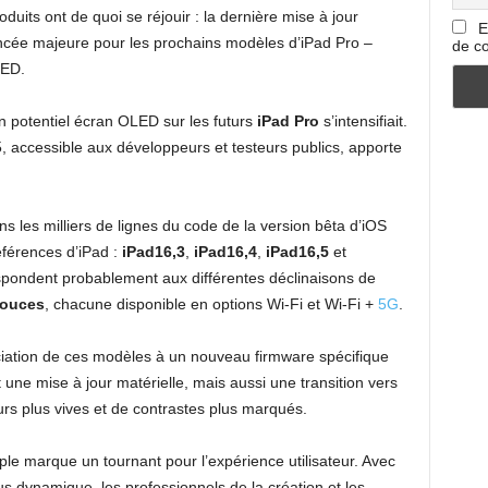
duits ont de quoi se réjouir : la dernière mise à jour
E
cée majeure pour les prochains modèles d’iPad Pro –
de co
LED.
n potentiel écran OLED sur les futurs
iPad Pro
s’intensifiait.
5, accessible aux développeurs et testeurs publics, apporte
ans les milliers de lignes du code de la version bêta d’iOS
éférences d’iPad :
iPad16,3
,
iPad16,4
,
iPad16,5
et
pondent probablement aux différentes déclinaisons de
pouces
, chacune disponible en options Wi-Fi et Wi-Fi +
5G
.
sociation de ces modèles à un nouveau firmware spécifique
une mise à jour matérielle, mais aussi une transition vers
s plus vives et de contrastes plus marqués.
le marque un tournant pour l’expérience utilisateur. Avec
us dynamique, les professionnels de la création et les