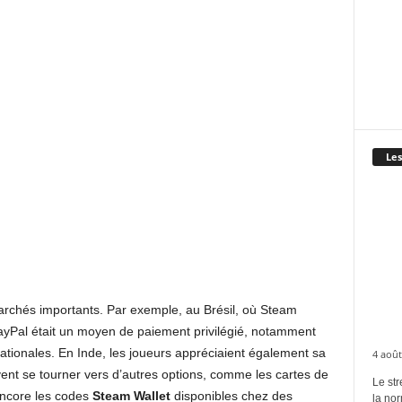
Les
marchés importants. Par exemple, au Brésil, où Steam
 PayPal était un moyen de paiement privilégié, notamment
nationales. En Inde, les joueurs appréciaient également sa
4 août
ivent se tourner vers d’autres options, comme les cartes de
Le str
 encore les codes
Steam Wallet
disponibles chez des
la no