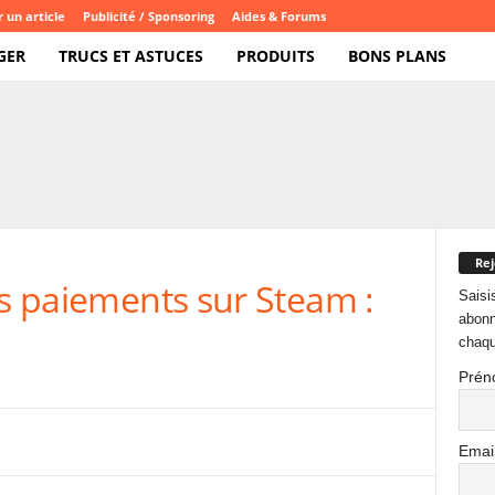
 un article
Publicité / Sponsoring
Aides & Forums
GER
TRUCS ET ASTUCES
PRODUITS
BONS PLANS
Rej
es paiements sur Steam :
Saisi
abonn
chaqu
Prén
Emai