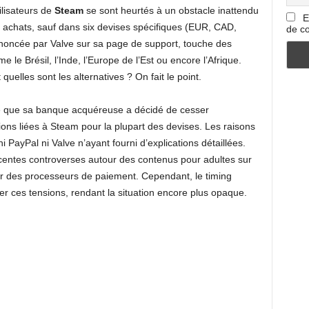
ilisateurs de
Steam
se sont heurtés à un obstacle inattendu
E
 achats, sauf dans six devises spécifiques (EUR, CAD,
de co
nnoncée par Valve sur sa page de support, touche des
le Brésil, l’Inde, l’Europe de l’Est ou encore l’Afrique.
elles sont les alternatives ? On fait le point.
ise que sa banque acquéreuse a décidé de cesser
ons liées à Steam pour la plupart des devises. Les raisons
i PayPal ni Valve n’ayant fourni d’explications détaillées.
écentes controverses autour des contenus pour adultes sur
r des processeurs de paiement. Cependant, le timing
r ces tensions, rendant la situation encore plus opaque.