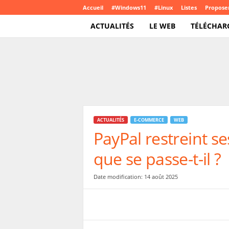
Accueil
#Windows11
#Linux
Listes
Proposer
ACTUALITÉS
LE WEB
TÉLÉCHAR
T
e
c
h
C
r
o
ACTUALITÉS
E-COMMERCE
WEB
u
PayPal restreint s
t
e
que se passe-t-il ?
.
c
o
Date modification: 14 août 2025
m