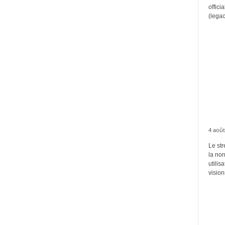
offici
(legac
4 août
Le str
la no
utilis
vision