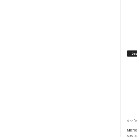
Les
4 août
Micros
ses ou