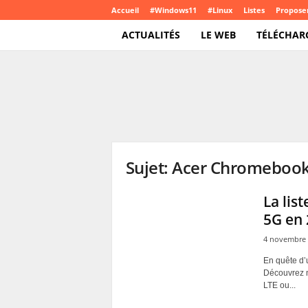
Accueil
#Windows11
#Linux
Listes
Proposer
ACTUALITÉS
LE WEB
TÉLÉCHAR
T
e
c
h
C
r
o
Sujet: Acer Chromeboo
u
t
e
La lis
.
5G en
c
o
4 novembre 
m
En quête d’
Découvrez n
LTE ou...