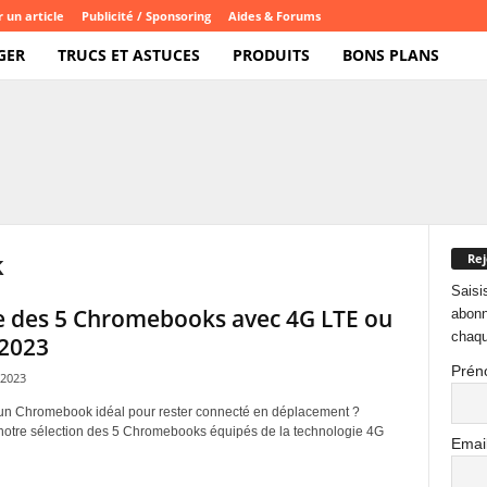
 un article
Publicité / Sponsoring
Aides & Forums
GER
TRUCS ET ASTUCES
PRODUITS
BONS PLANS
k
Rej
Saisi
te des 5 Chromebooks avec 4G LTE ou
abonn
chaqu
 2023
Prén
2023
un Chromebook idéal pour rester connecté en déplacement ?
otre sélection des 5 Chromebooks équipés de la technologie 4G
Emai