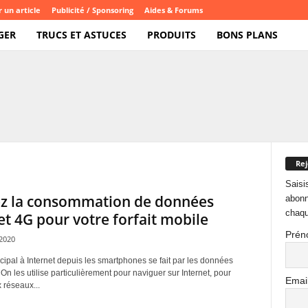
 un article
Publicité / Sponsoring
Aides & Forums
GER
TRUCS ET ASTUCES
PRODUITS
BONS PLANS
Rej
Saisi
ez la consommation de données
abonn
chaqu
et 4G pour votre forfait mobile
Prén
2020
cipal à Internet depuis les smartphones se fait par les données
 On les utilise particulièrement pour naviguer sur Internet, pour
Emai
 réseaux...