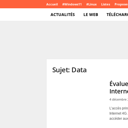
Accueil
#Windows11
#Linux
Listes
Proposer
ACTUALITÉS
LE WEB
TÉLÉCHAR
T
e
c
h
C
r
o
Sujet: Data
u
t
e
Évalu
.
Intern
c
o
4 décembre 
m
L’accès prin
Internet 4G.
accéder aux