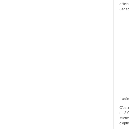
offici
(legac
4 août
C'est 
de 8 
Micros
d'opti