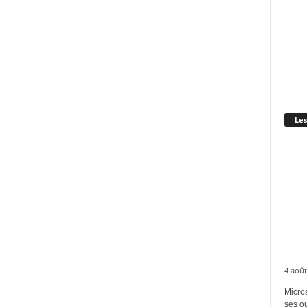
Les
4 août
Micros
ses ou