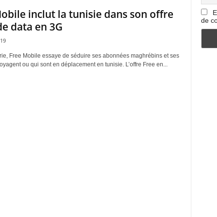
obile inclut la tunisie dans son offre
E
de co
e data en 3G
019
érie, Free Mobile essaye de séduire ses abonnées maghrébins et ses
voyagent ou qui sont en déplacement en tunisie. L’offre Free en...