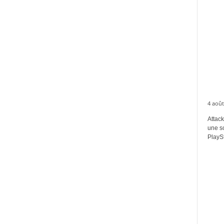
4 août
Attack
une s
PlaySt