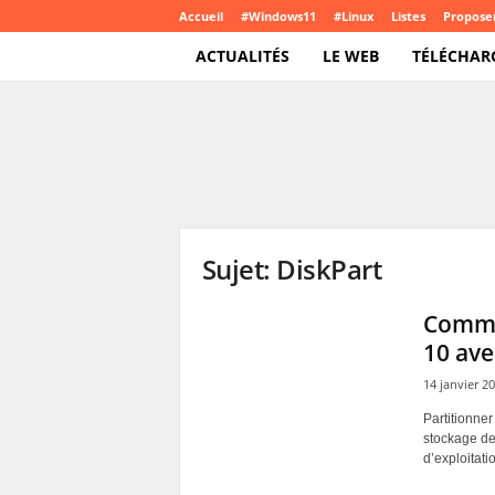
Accueil
#Windows11
#Linux
Listes
Proposer
ACTUALITÉS
LE WEB
TÉLÉCHAR
T
e
c
h
C
r
o
Sujet: DiskPart
u
t
e
Comme
.
10 ave
c
o
14 janvier 2
m
Partitionner
stockage de 
d’exploitati