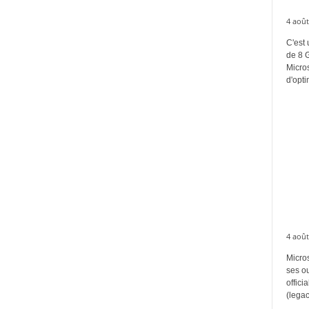
4 août
C'est 
de 8 
Micros
d'opti
4 août
Micros
ses ou
offici
(legac