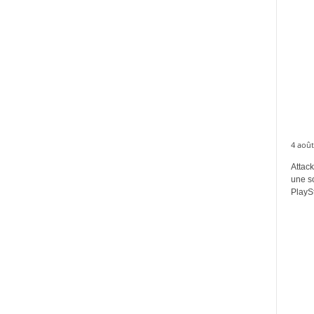
4 août
Attack
une s
PlaySt