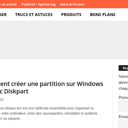
 un article
Publicité / Sponsoring
Aides & Forums
GER
TRUCS ET ASTUCES
PRODUITS
BONS PLANS
Rej
Saisi
nt créer une partition sur Windows
abonn
chaqu
c Diskpart
Prén
025
 un disque dur est une méthode essentielle pour organiser le
votre ordinateur, créer des sauvegardes, réinstaller le système
Emai
on ou séparer...