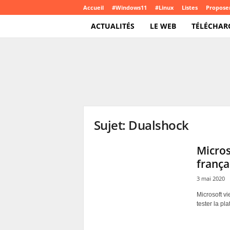
Accueil
#Windows11
#Linux
Listes
Proposer
ACTUALITÉS
LE WEB
TÉLÉCHAR
T
e
c
h
C
r
o
Sujet: Dualshock
u
t
e
Micros
.
frança
c
o
3 mai 2020
m
Microsoft vi
tester la pl