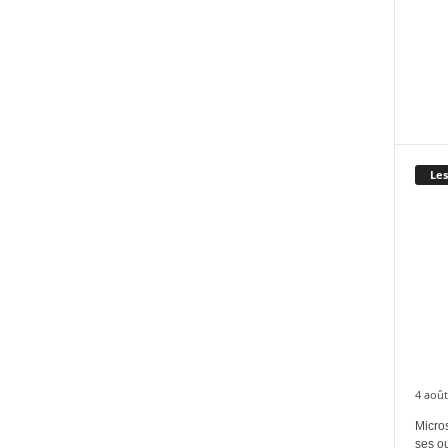
Les
4 août
Micros
ses ou