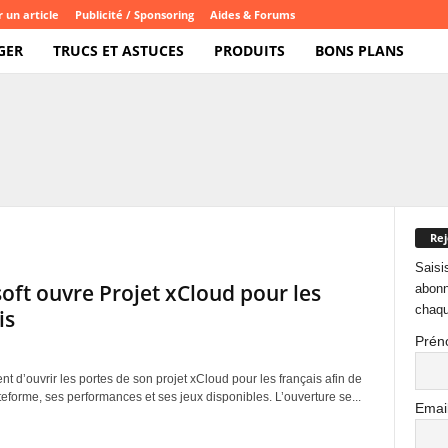
 un article
Publicité / Sponsoring
Aides & Forums
GER
TRUCS ET ASTUCES
PRODUITS
BONS PLANS
Rej
Saisi
oft ouvre Projet xCloud pour les
abonn
chaqu
is
Prén
ent d’ouvrir les portes de son projet xCloud pour les français afin de
ateforme, ses performances et ses jeux disponibles. L’ouverture se...
Emai