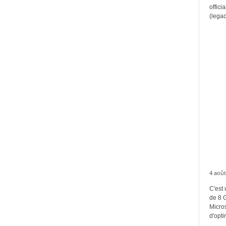
offici
(legac
4 août
C'est 
de 8 
Micros
d'opti