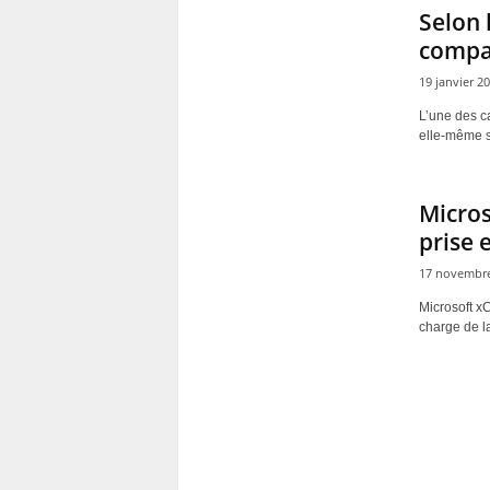
Selon 
compat
19 janvier 2
L’une des ca
elle-même su
Micros
prise 
17 novembre
Microsoft x
charge de l