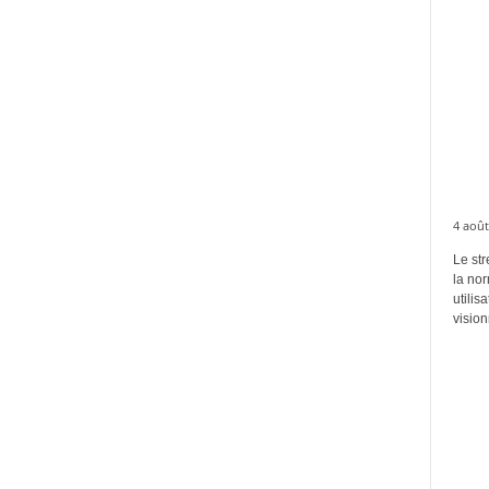
4 août
Le str
la no
utilis
vision