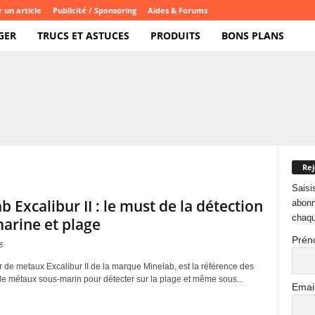
 un article
Publicité / Sponsoring
Aides & Forums
GER
TRUCS ET ASTUCES
PRODUITS
BONS PLANS
Rej
Saisi
b Excalibur II : le must de la détection
abonn
chaqu
arine et plage
Prén
8
r de metaux Excalibur II de la marque Minelab, est la référence des
de métaux sous-marin pour détecter sur la plage et même sous...
Emai