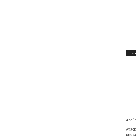
Les
4 août
Attack
une s