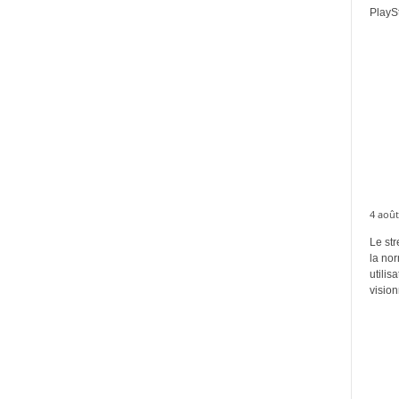
PlaySt
4 août
Le str
la no
utilis
vision