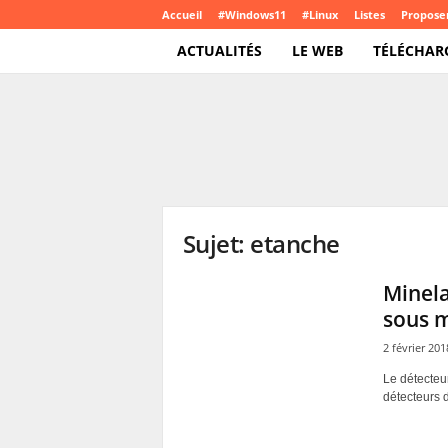
Accueil
#Windows11
#Linux
Listes
Proposer
ACTUALITÉS
LE WEB
TÉLÉCHAR
T
e
c
h
C
r
o
Sujet: etanche
u
t
e
Minela
.
sous m
c
o
2 février 201
m
Le détecteu
détecteurs 