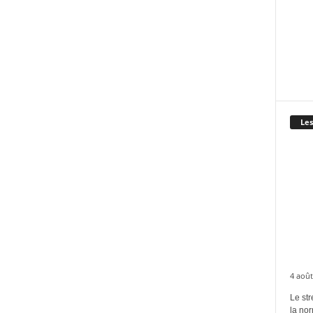
Les
4 août
Le str
la no