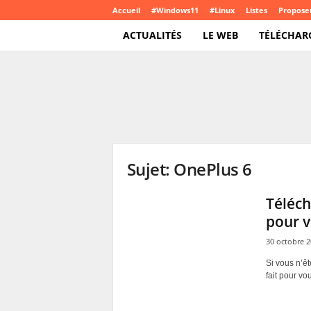
Accueil
#Windows11
#Linux
Listes
Proposer
ACTUALITÉS
LE WEB
TÉLÉCHAR
T
e
c
h
C
r
o
Sujet: OnePlus 6
u
t
e
Téléch
.
pour 
c
o
30 octobre 
m
Si vous n’êt
fait pour vo