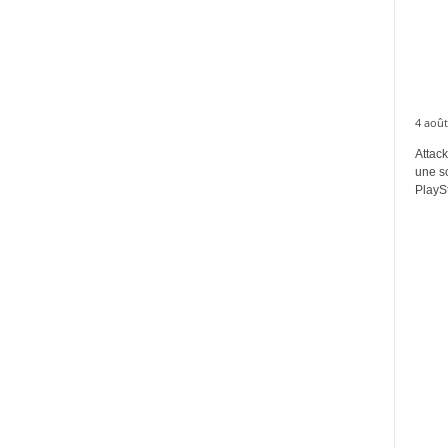
4 août
Attack
une s
PlaySt