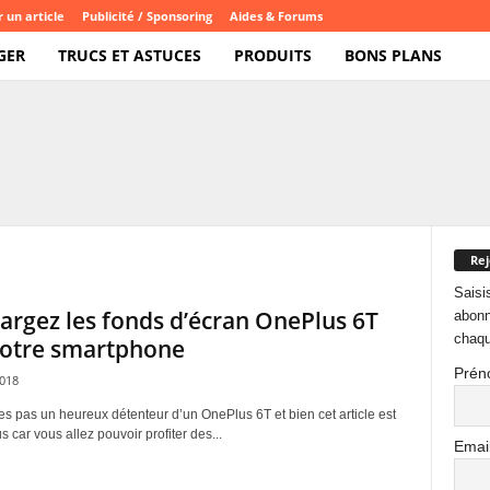
 un article
Publicité / Sponsoring
Aides & Forums
GER
TRUCS ET ASTUCES
PRODUITS
BONS PLANS
Rej
Saisi
argez les fonds d’écran OnePlus 6T
abonn
chaqu
votre smartphone
Prén
2018
es pas un heureux détenteur d’un OnePlus 6T et bien cet article est
us car vous allez pouvoir profiter des...
Emai