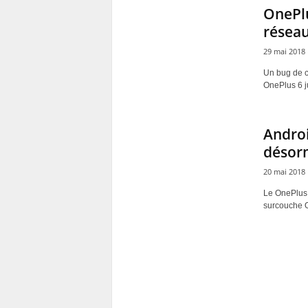
OnePlu
résea
29 mai 2018
Un bug de c
OnePlus 6 ju
Androi
désorm
20 mai 2018
Le OnePlus 6
surcouche O