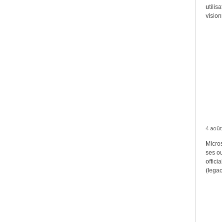
utilis
vision
4 août
Micros
ses ou
offici
(legac