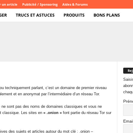
 un article
Publicité / Sponsoring
Aides & Forums
GER
TRUCS ET ASTUCES
PRODUITS
BONS PLANS
Rej
Saisi
abonn
 ou techniquement parlant, c’est un domaine de premier niveau
chaqu
ement et en anonymat par l’intermédiaire d’un réseau Tor.
Prén
n » ne sont pas des noms de domaines classiques et vous ne
t classique. Les sites en
« .onion »
font partie du réseau Tor sur
Emai
ves des sujets et articles autour du mot clé : .onion –