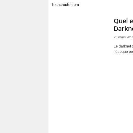
Techcroute.com
Quel e
Darkne
23 mars 201
Le darknet 
l’époque pou