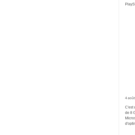
PlaySt
4 août
C'est 
de 8 
Micros
d'opti