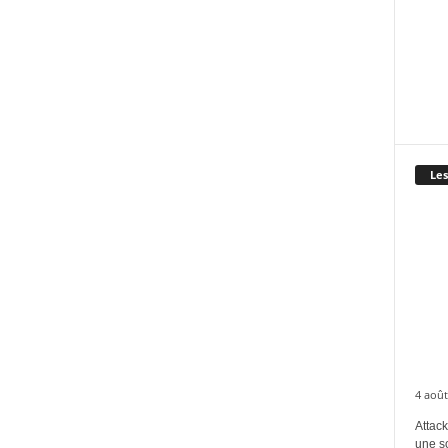
Les
4 août
Attack
une s