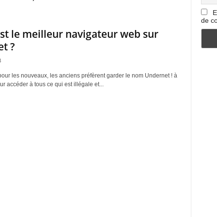
E
de co
st le meilleur navigateur web sur
t ?
8
pour les nouveaux, les anciens préfèrent garder le nom Undernet ! à
r accéder à tous ce qui est illégale et...