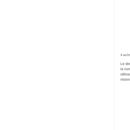
4 août
Le str
la no
utilis
vision