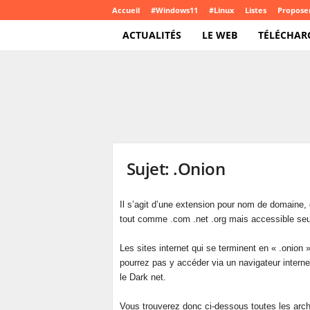
Accueil
#Windows11
#Linux
Listes
Proposer
ACTUALITÉS
LE WEB
TÉLÉCHAR
T
e
c
h
C
r
o
Sujet: .Onion
u
t
e
Il s’agit d’une extension pour nom de domaine,
.
tout comme .com .net .org mais accessible seul
c
o
Les sites internet qui se terminent en « .onio
m
pourrez pas y accéder via un navigateur interne
le Dark net.
Vous trouverez donc ci-dessous toutes les archi