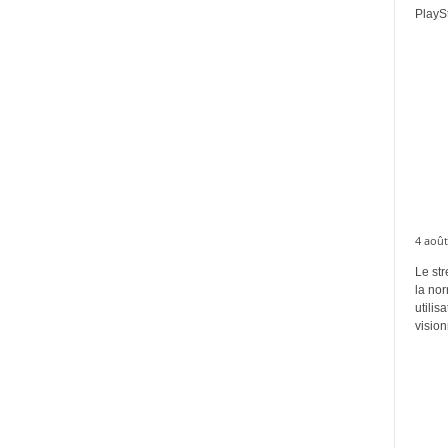
PlaySt
4 août
Le str
la no
utilis
vision