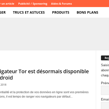
 un article
Publicité / Sponsoring
Aides & Forums
GER
TRUCS ET ASTUCES
PRODUITS
BONS PLANS
Rej
Saisi
igateur Tor est désormais disponible
abonn
chaqu
droid
Prén
 2018
entialité et la protection de vos données en ligne sont vos premières
ns, il est temps de ranger vos navigateurs par défaut...
Emai