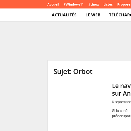
Accueil
#Windows11
#Linux
Listes
Proposer
ACTUALITÉS
LE WEB
TÉLÉCHAR
T
e
c
h
C
r
o
Sujet: Orbot
u
t
e
Le nav
.
sur An
c
o
8 septembre
m
Si la confid
préoccupatio