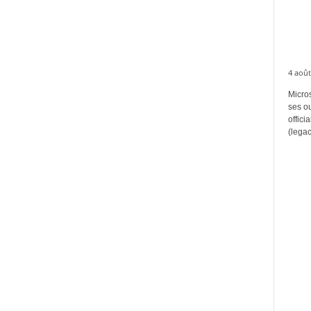
4 août
Micros
ses ou
offici
(legac