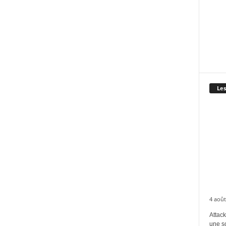
Les
4 août
Attack
une s