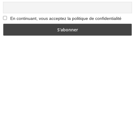
En continuant, vous acceptez la politique de confidentialité