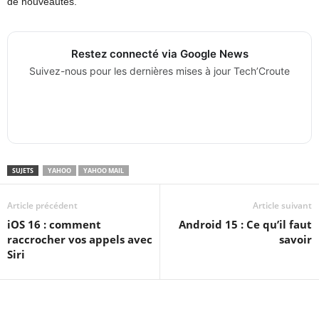
de nouveautés.
Restez connecté via Google News
Suivez-nous pour les dernières mises à jour Tech’Croute
SUJETS
YAHOO
YAHOO MAIL
Article précédent
Article suivant
iOS 16 : comment
Android 15 : Ce qu’il faut
raccrocher vos appels avec
savoir
Siri