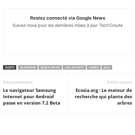
Restez connecté via Google News
Suivez-nous pour les dernières mises à jour Tech’Croute
SUJETS
ACTIVISION
BLACK OPS IIII
CALL OF DUTY
GAMER
JEUX
Article précédent
Article suivant
Le navigateur Samsung
Ecosia.org : Le moteur de
Internet pour Android
recherche qui plante des
passe en version 7.2 Beta
arbres