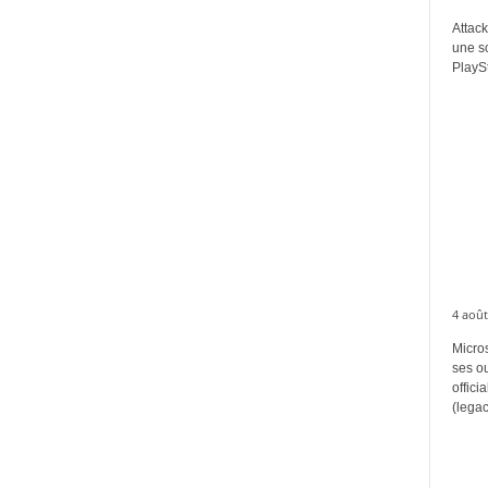
Attack
une s
PlaySt
4 août
Micros
ses ou
offici
(legac