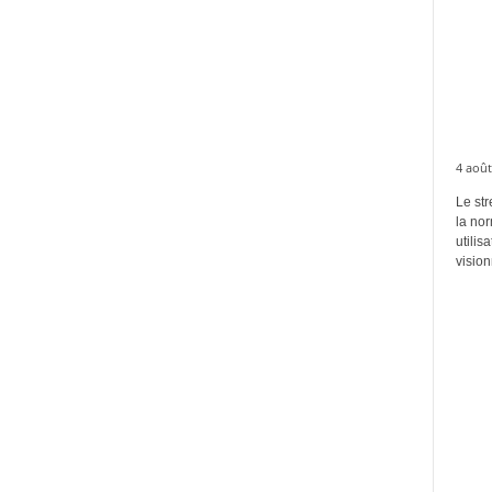
4 août
Le str
la no
utilis
vision