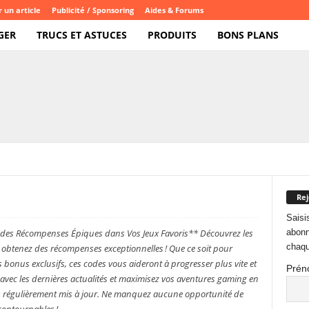
 un article
Publicité / Sponsoring
Aides & Forums
GER
TRUCS ET ASTUCES
PRODUITS
BONS PLANS
Rej
Saisi
abonn
 des Récompenses Épiques dans Vos Jeux Favoris** Découvrez les
chaqu
t obtenez des récompenses exceptionnelles ! Que ce soit pour
bonus exclusifs, ces codes vous aideront à progresser plus vite et
Prén
r avec les dernières actualités et maximisez vos aventures gaming en
es régulièrement mis à jour. Ne manquez aucune opportunité de