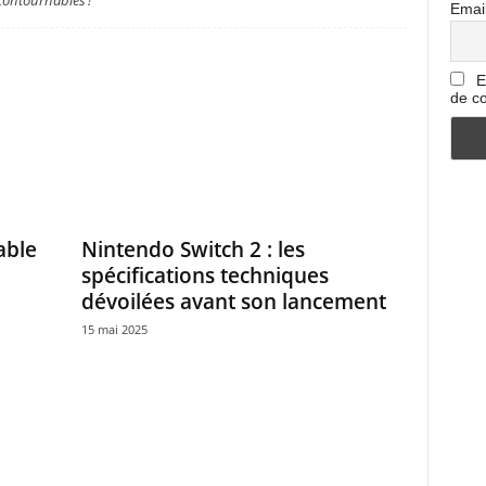
contournables !
Emai
E
de co
able
Nintendo Switch 2 : les
spécifications techniques
dévoilées avant son lancement
15 mai 2025