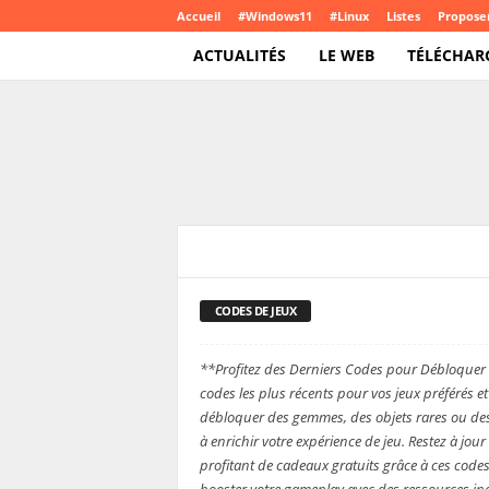
Accueil
#Windows11
#Linux
Listes
Proposer
ACTUALITÉS
LE WEB
TÉLÉCHAR
T
e
c
h
C
r
o
CODES DE JEUX
LES BONS PLANS GAMES
u
t
e
CODES DE JEUX
.
c
**Profitez des Derniers Codes pour Débloquer
o
codes les plus récents pour vos jeux préférés e
m
débloquer des gemmes, des objets rares ou des 
à enrichir votre expérience de jeu. Restez à jou
profitant de cadeaux gratuits grâce à ces cod