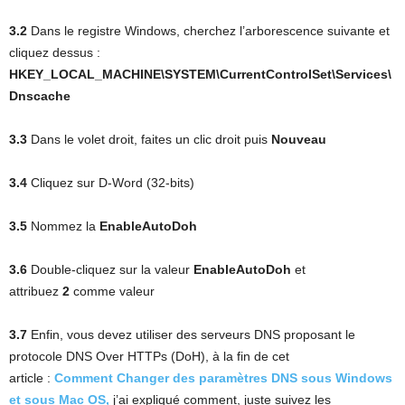
3.2
Dans le registre Windows, cherchez l’arborescence suivante et
cliquez dessus :
HKEY_LOCAL_MACHINE\SYSTEM\CurrentControlSet\Services\
Dnscache
3.3
Dans le volet droit, faites un clic droit puis
Nouveau
3.4
Cliquez sur D-Word (32-bits)
3.5
Nommez la
EnableAutoDoh
3.6
Double-cliquez sur la valeur
EnableAutoDoh
et
attribuez
2
comme valeur
3.7
Enfin, vous devez utiliser des serveurs DNS proposant le
protocole DNS Over HTTPs (DoH), à la fin de cet
article :
Comment Changer des paramètres DNS sous Windows
et sous Mac OS,
j’ai expliqué comment, juste suivez les