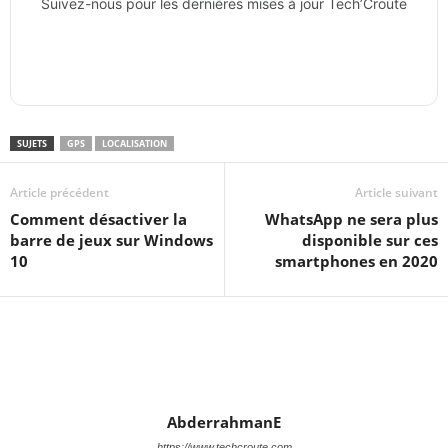
Suivez-nous pour les dernières mises à jour Tech’Croute
SUJETS
GPS
LOCALISATION
Article précédent
Article suivant
Comment désactiver la
WhatsApp ne sera plus
barre de jeux sur Windows
disponible sur ces
10
smartphones en 2020
AbderrahmanE
https://www.techcroute.com