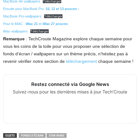
MacBook-Air-wallpapers
Télécharger
Ensuite pour MacBook Pro :
15, 12 et 13 pouces :
MacBook-Pro-wallpapers
Télécharger
Pour le iMAC :
iMac 21
et
iMac 27 pouces
iMac-wallpapers
Télécharger
Remarque
: TechCroute Magazine explore chaque semaine pour
vous les coins de la toile pour vous proposer une sélection de
fonds d’écran / wallpapers sur un thème précis, n’hésitez pas à
revenir vérifier notre section de
téléchargement
chaque semaine !
Restez connecté via Google News
Suivez-nous pour les dernières mises à jour Tech’Croute
SUJETS
FONDS D'ÉCRAN
STAR WARS