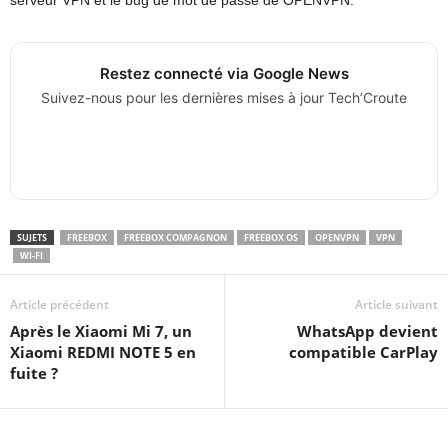
serveur VPN et le bug de mot de passe de OPENVPN.
Restez connecté via Google News
Suivez-nous pour les dernières mises à jour Tech’Croute
SUJETS
FREEBOX
FREEBOX COMPAGNON
FREEBOX OS
OPENVPN
VPN
WI-FI
Article précédent
Article suivant
Après le Xiaomi Mi 7, un
WhatsApp devient
Xiaomi REDMI NOTE 5 en
compatible CarPlay
fuite ?