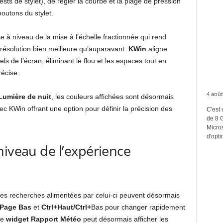
tests de stylet), de régler la courbe et la plage de pression
outons du stylet.
 à niveau de la mise à l’échelle fractionnée qui rend
e résolution bien meilleure qu’auparavant.
KWin
aligne
els de l’écran, éliminant le flou et les espaces tout en
récise.
4 août
Lumière de nuit
, les couleurs affichées sont désormais
ec KWin offrant une option pour définir la précision des
C'est 
de 8 
Micros
d'opti
niveau de l’expérience
les recherches alimentées par celui-ci peuvent désormais
/Page Bas
et
Ctrl+Haut/Ctrl+
Bas pour changer rapidement
le
widget Rapport Météo
peut désormais afficher les