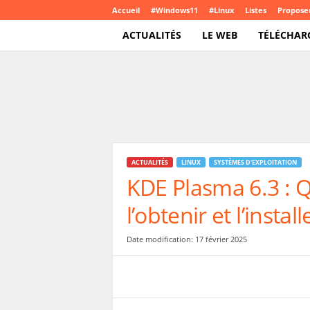
Accueil
#Windows11
#Linux
Listes
Proposer
ACTUALITÉS
LE WEB
TÉLÉCHAR
T
e
c
h
C
r
o
ACTUALITÉS
LINUX
SYSTÈMES D'EXPLOITATION
u
KDE Plasma 6.3 : 
t
e
l’obtenir et l’install
.
c
o
Date modification: 17 février 2025
m