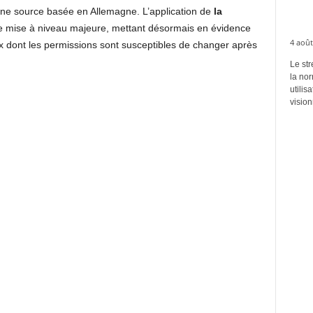
une source basée en Allemagne. L’application de
la
 mise à niveau majeure, mettant désormais en évidence
4 août
 dont les permissions sont susceptibles de changer après
Le str
la no
utilis
vision