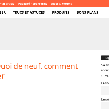
 un article
Publicité / Sponsoring
Aides & Forums
GER
TRUCS ET ASTUCES
PRODUITS
BONS PLANS
Rej
Quoi de neuf, comment
Saisi
abonn
er
chaqu
Prén
Emai