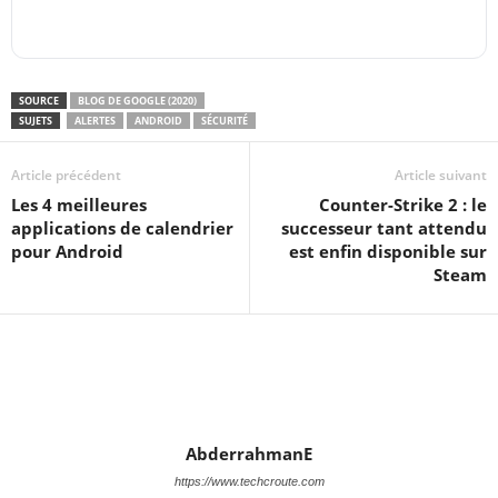
SOURCE
BLOG DE GOOGLE (2020)
SUJETS
ALERTES
ANDROID
SÉCURITÉ
Article précédent
Article suivant
Les 4 meilleures
Counter-Strike 2 : le
applications de calendrier
successeur tant attendu
pour Android
est enfin disponible sur
Steam
AbderrahmanE
https://www.techcroute.com