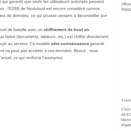
 qui garantit que seuls les utilisateurs autorisés peuvent
offici
ois : l’E2EE de Nextcloud est encore considéré comme
(legac
tes de données, ce qui pousse certains à déconseiller son
eval de bataille avec un
chiffrement de bout en
s faites (documents, tableurs, etc.) est chiffré directement
nvoyé au serveur. Ce modèle
zéro connaissance
garantit
nt ne peut pas accéder à vos données. Bonus : vous
email, ce qui renforce l’anonymat.
4 août
C'est 
de 8 
Micros
d'opti