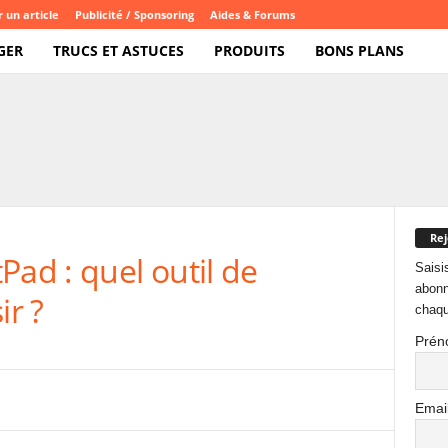
 un article
Publicité / Sponsoring
Aides & Forums
GER
TRUCS ET ASTUCES
PRODUITS
BONS PLANS
Rej
Pad : quel outil de
Saisi
abonn
ir ?
chaqu
Prén
Emai