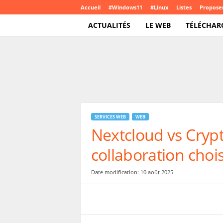
Accueil
#Windows11
#Linux
Listes
Proposer
ACTUALITÉS
LE WEB
TÉLÉCHAR
T
e
c
h
C
r
o
SERVICES WEB
WEB
u
Nextcloud vs Crypt
t
e
collaboration chois
.
c
o
Date modification: 10 août 2025
m