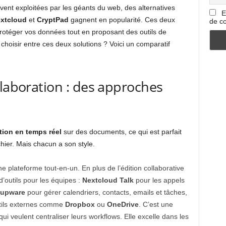
nt exploitées par les géants du web, des alternatives
E
xtcloud
et
CryptPad
gagnent en popularité. Ces deux
de co
otéger vos données tout en proposant des outils de
hoisir entre ces deux solutions ? Voici un comparatif
llaboration : des approches
tion en temps réel
sur des documents, ce qui est parfait
chier. Mais chacun a son style.
 plateforme tout-en-un. En plus de l’édition collaborative
’outils pour les équipes :
Nextcloud Talk
pour les appels
oupware
pour gérer calendriers, contacts, emails et tâches,
tils externes comme
Dropbox
ou
OneDrive
. C’est une
ui veulent centraliser leurs workflows. Elle excelle dans les