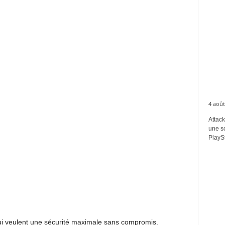
4 août
Attack
une s
PlaySt
ui veulent une sécurité maximale sans compromis.