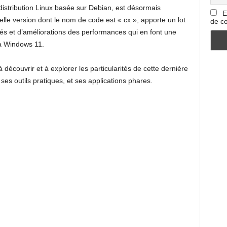
 distribution Linux basée sur Debian, est désormais
E
lle version dont le nom de code est « cx », apporte un lot
de co
tés et d’améliorations des performances qui en font une
 à Windows 11.
 découvrir et à explorer les particularités de cette dernière
ses outils pratiques, et ses applications phares.