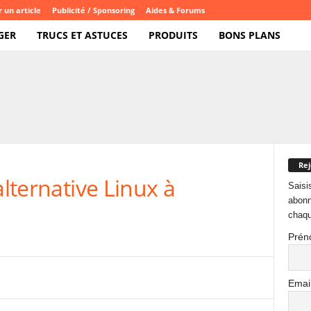
 un article
Publicité / Sponsoring
Aides & Forums
GER
TRUCS ET ASTUCES
PRODUITS
BONS PLANS
Rej
alternative Linux à
Saisi
abonn
chaqu
Prén
Emai