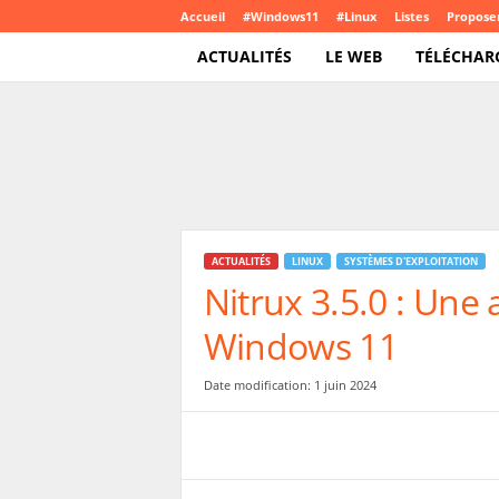
Accueil
#Windows11
#Linux
Listes
Proposer
ACTUALITÉS
LE WEB
TÉLÉCHAR
T
e
c
h
C
r
o
ACTUALITÉS
LINUX
SYSTÈMES D'EXPLOITATION
u
Nitrux 3.5.0 : Une 
t
e
Windows 11
.
c
o
Date modification: 1 juin 2024
m