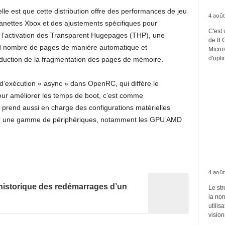
le est que cette distribution offre des performances de jeu
4 août
 manettes Xbox et des ajustements spécifiques pour
C'est 
e l’activation des Transparent Hugepages (THP), une
de 8 
nd nombre de pages de manière automatique et
Micros
d'opti
réduction de la fragmentation des pages de mémoire.
 d’exécution « async » dans OpenRC, qui diffère le
ur améliorer les temps de boot, c’est comme
prend aussi en charge des configurations matérielles
our une gamme de périphériques, notamment les GPU AMD
4 août
’historique des redémarrages d’un
Le str
la no
utilis
vision