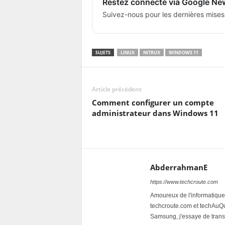
Restez connecté via Google Ne
Suivez-nous pour les dernières mises
SUJETS
LINUX
NITRUX
WINDOWS 11
Article précédent
Comment configurer un compte
administrateur dans Windows 11
AbderrahmanE
https://www.techcroute.com
Amoureux de l'informatique 
techcroute.com et techAuQuo
Samsung, j'essaye de trans