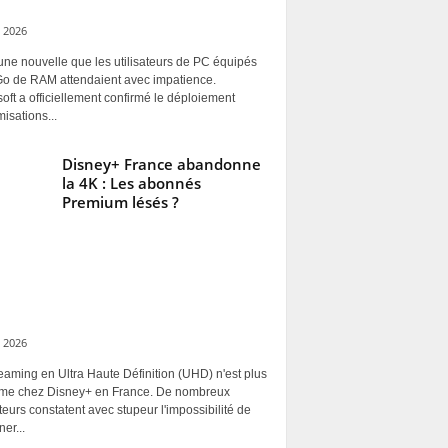
 2026
une nouvelle que les utilisateurs de PC équipés
Go de RAM attendaient avec impatience.
oft a officiellement confirmé le déploiement
misations...
Disney+ France abandonne
la 4K : Les abonnés
Premium lésés ?
 2026
eaming en Ultra Haute Définition (UHD) n'est plus
rme chez Disney+ en France. De nombreux
ateurs constatent avec stupeur l'impossibilité de
ner...