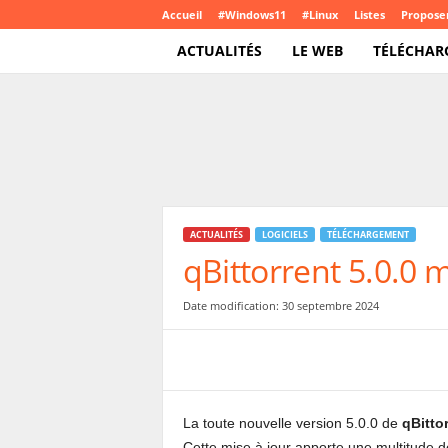
Accueil
#Windows11
#Linux
Listes
Proposer
ACTUALITÉS
LE WEB
TÉLÉCHAR
T
e
c
h
C
r
o
ACTUALITÉS
LOGICIELS
TÉLÉCHARGEMENT
u
qBittorrent 5.0.0 
t
e
.
Date modification: 30 septembre 2024
c
o
m
La toute nouvelle version 5.0.0 de
qBitto
Cette mise à jour apporte une multitude de 