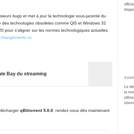
offici
(legac
sieurs bugs et met à jour la technologie sous-jacente du
rge des technologies obsolètes comme Qt5 et Windows 32
20 pour s’aligner sur les normes technologiques actuelles.
s changements ici
.
ate Bay du streaming
4 août
Le str
la no
utilis
vision
télécharger
qBittorrent 5.0.0
, rendez-vous dès maintenant