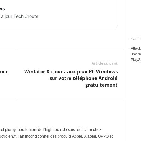
ws
 à jour Tech’Croute
4 août
Attack
une s
PlaySt
Article suivant
ence
Winlator 8 : Jouez aux jeux PC Windows
sur votre téléphone Android
gratuitement
et plus généralement de l'high-tech. Je suis rédacteur chez
tidien.fr. Fan inconditionnel des produits Apple, Xiaomi, OPPO et