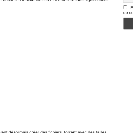
E
de co
vent désormais créer des fichiers .torrent avec des tailles