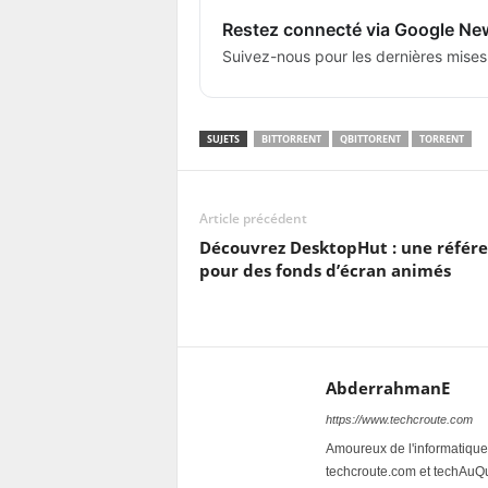
Restez connecté via Google Ne
Suivez-nous pour les dernières mises
SUJETS
BITTORRENT
QBITTORENT
TORRENT
Article précédent
Découvrez DesktopHut : une référ
pour des fonds d’écran animés
AbderrahmanE
https://www.techcroute.com
Amoureux de l'informatique 
techcroute.com et techAuQuo