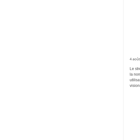
4 août
Le str
la no
utilis
vision