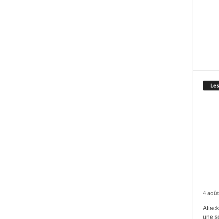
Les
4 août
Attack
une s