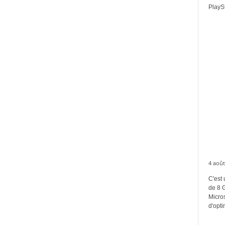
PlaySt
4 août
C'est 
de 8 
Micros
d'opti