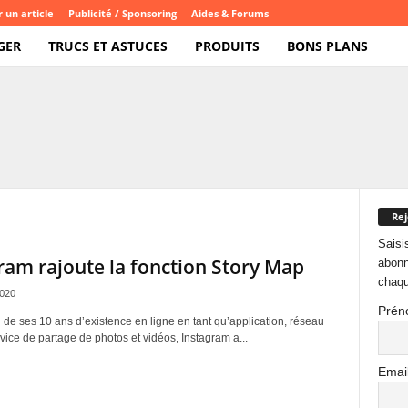
 un article
Publicité / Sponsoring
Aides & Forums
GER
TRUCS ET ASTUCES
PRODUITS
BONS PLANS
Rej
Saisi
ram rajoute la fonction Story Map
abonn
chaqu
2020
Prén
 de ses 10 ans d’existence en ligne en tant qu’application, réseau
rvice de partage de photos et vidéos, Instagram a...
Emai