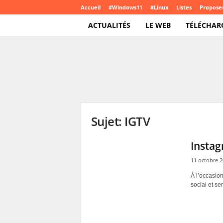
Accueil
#Windows11
#Linux
Listes
Proposer
ACTUALITÉS
LE WEB
TÉLÉCHAR
T
e
c
h
C
r
o
Sujet: IGTV
u
t
e
Instag
.
11 octobre 
c
o
À l’occasion
m
social et se