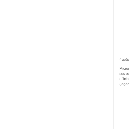
4 août
Micros
ses ou
offici
(legac