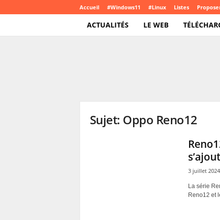
Accueil
#Windows11
#Linux
Listes
Proposer
ACTUALITÉS
LE WEB
TÉLÉCHAR
T
e
c
h
C
r
o
Sujet: Oppo Reno12
u
t
e
Reno12
.
s’ajout
c
o
3 juillet 2024
m
La série Re
Reno12 et l