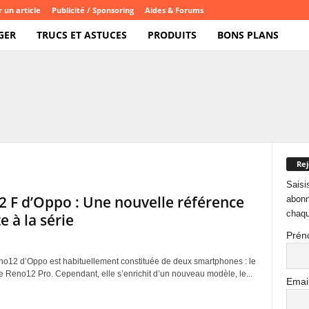
 un article
Publicité / Sponsoring
Aides & Forums
GER
TRUCS ET ASTUCES
PRODUITS
BONS PLANS
Rej
Saisi
 F d’Oppo : Une nouvelle référence
abonn
chaqu
e à la série
Prén
no12 d’Oppo est habituellement constituée de deux smartphones : le
e Reno12 Pro. Cependant, elle s’enrichit d’un nouveau modèle, le...
Emai