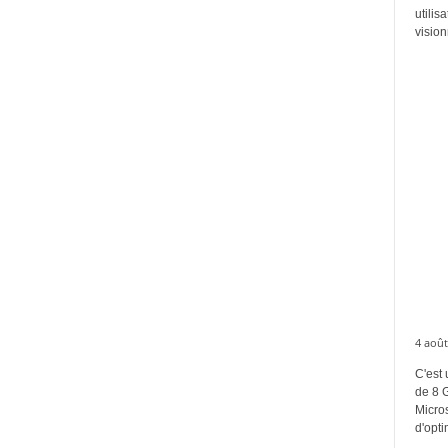
utilis
vision
4 août
C'est 
de 8 
Micros
d'opti