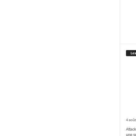
Les
4 août
Attack
une s