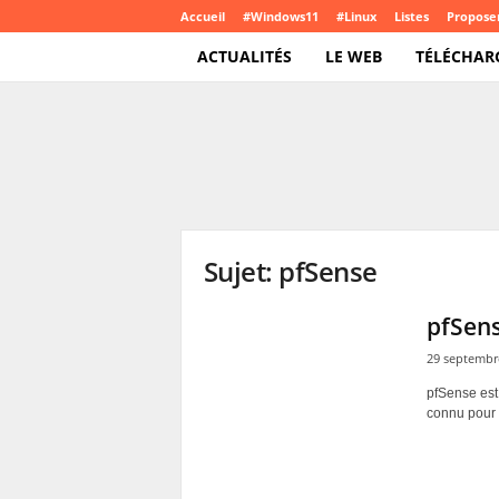
Accueil
#Windows11
#Linux
Listes
Proposer
ACTUALITÉS
LE WEB
TÉLÉCHAR
T
e
c
h
C
r
o
Sujet: pfSense
u
t
e
pfSens
.
29 septembr
c
o
pfSense est 
m
connu pour s