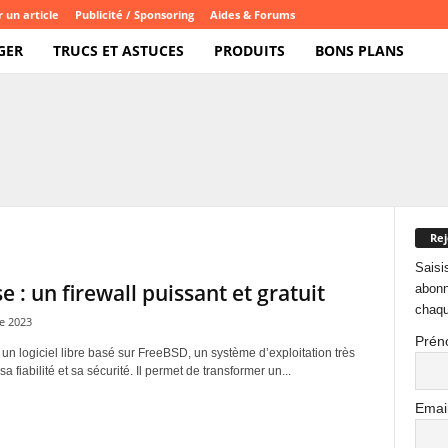
 un article
Publicité / Sponsoring
Aides & Forums
GER
TRUCS ET ASTUCES
PRODUITS
BONS PLANS
Rej
Saisi
e : un firewall puissant et gratuit
abonn
chaqu
e 2023
Prén
un logiciel libre basé sur FreeBSD, un système d’exploitation très
a fiabilité et sa sécurité. Il permet de transformer un...
Emai