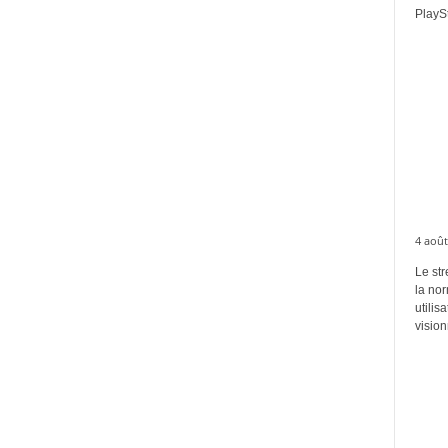
PlaySt
4 août
Le str
la no
utilis
vision