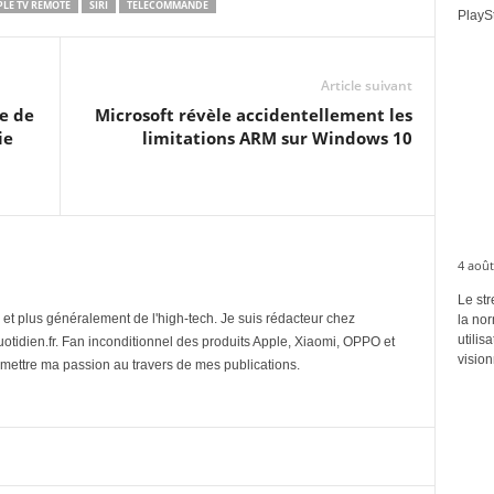
PLE TV REMOTE
SIRI
TÉLÉCOMMANDE
PlaySt
Article suivant
te de
Microsoft révèle accidentellement les
ie
limitations ARM sur Windows 10
4 août
Le str
et plus généralement de l'high-tech. Je suis rédacteur chez
la no
utilis
tidien.fr. Fan inconditionnel des produits Apple, Xiaomi, OPPO et
vision
mettre ma passion au travers de mes publications.