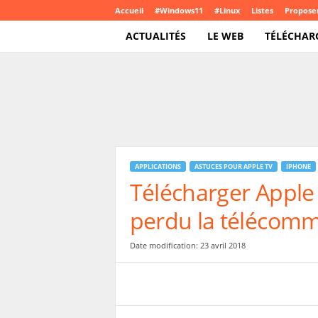
Accueil
#Windows11
#Linux
Listes
Proposer
ACTUALITÉS
LE WEB
TÉLÉCHAR
T
e
c
h
C
r
o
APPLICATIONS
ASTUCES POUR APPLE TV
IPHONE
u
Télécharger Apple
t
e
perdu la télécomm
.
c
o
Date modification: 23 avril 2018
m