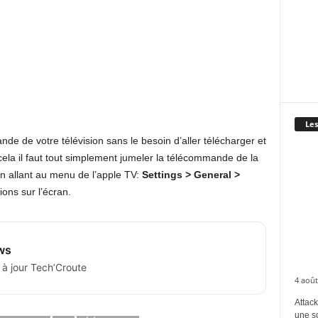
Les
mande de votre télévision sans le besoin d’aller télécharger et
 cela il faut tout simplement jumeler la télécommande de la
en allant au menu de l’apple TV:
Settings > General >
tions sur l’écran.
ws
 à jour Tech’Croute
4 août
Attack
une s