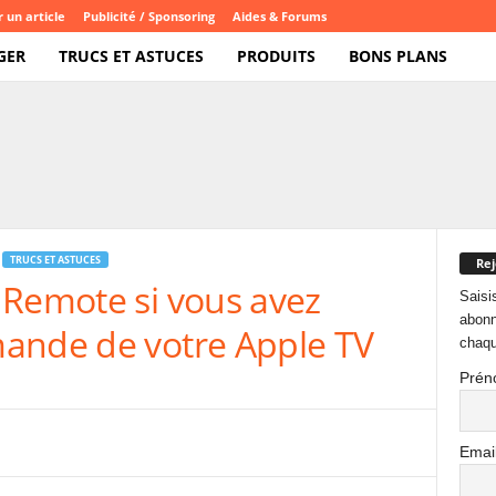
 un article
Publicité / Sponsoring
Aides & Forums
GER
TRUCS ET ASTUCES
PRODUITS
BONS PLANS
TRUCS ET ASTUCES
Rej
 Remote si vous avez
Saisi
abonn
ande de votre Apple TV
chaqu
Prén
Emai