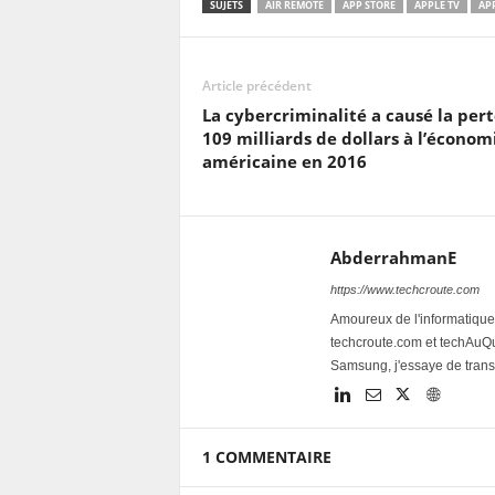
SUJETS
AIR REMOTE
APP STORE
APPLE TV
AP
Article précédent
La cybercriminalité a causé la per
109 milliards de dollars à l’économ
américaine en 2016
AbderrahmanE
https://www.techcroute.com
Amoureux de l'informatique 
techcroute.com et techAuQuo
Samsung, j'essaye de trans
1 COMMENTAIRE