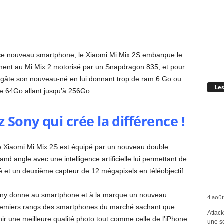
ce nouveau smartphone, le Xiaomi Mi Mix 2S embarque le
nt au Mi Mix 2 motorisé par un Snapdragon 835, et pour
 gâte son nouveau-né en lui donnant trop de ram 6 Go ou
Les
 64Go allant jusqu’à 256Go.
 Sony qui crée la différence !
e Xiaomi Mi Mix 2S est équipé par un nouveau double
nd angle avec une intelligence artificielle lui permettant de
té et un deuxième capteur de 12 mégapixels en téléobjectif.
ony donne au smartphone et à la marque un nouveau
4 août
premiers rangs des smartphones du marché sachant que
Attack
nir une meilleure qualité photo tout comme celle de l’iPhone
une s