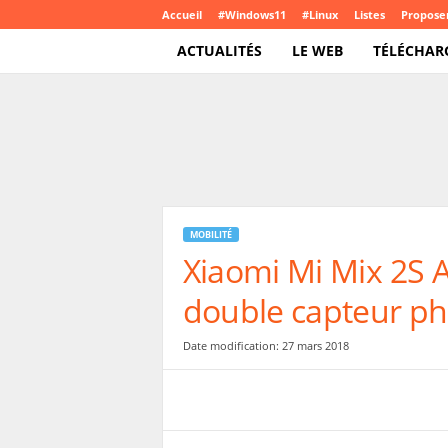
Accueil
#Windows11
#Linux
Listes
Proposer
ACTUALITÉS
LE WEB
TÉLÉCHAR
T
e
c
h
C
r
o
MOBILITÉ
u
Xiaomi Mi Mix 2S 
t
e
double capteur pho
.
c
o
Date modification: 27 mars 2018
m