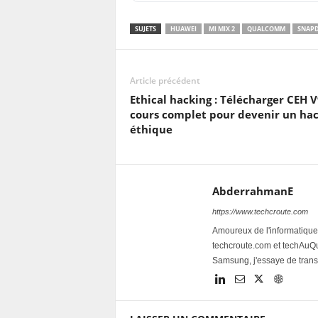
SUJETS
HUAWEI
MI MIX 2
QUALCOMM
SNAPD
Article précédent
Ethical hacking : Télécharger CEH V
cours complet pour devenir un ha
éthique
AbderrahmanE
https://www.techcroute.com
Amoureux de l'informatique 
techcroute.com et techAuQuo
Samsung, j'essaye de trans