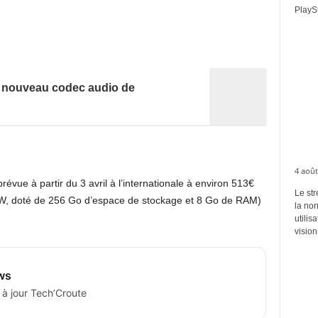
PlaySt
n nouveau codec audio de
4 août
vue à partir du 3 avril à l’internationale à environ 513€
Le str
,5W, doté de 256 Go d’espace de stockage et 8 Go de RAM)
la no
utilis
vision
ws
 à jour Tech’Croute