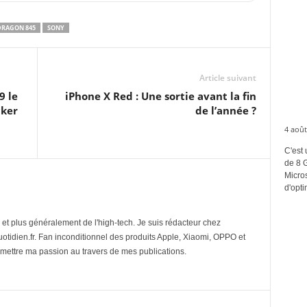
RAGON 845
SONY
Article suivant
9 le
iPhone X Red : Une sortie avant la fin
cker
de l’année ?
4 août
C'est 
de 8 
Micros
d'opti
et plus généralement de l'high-tech. Je suis rédacteur chez
tidien.fr. Fan inconditionnel des produits Apple, Xiaomi, OPPO et
mettre ma passion au travers de mes publications.