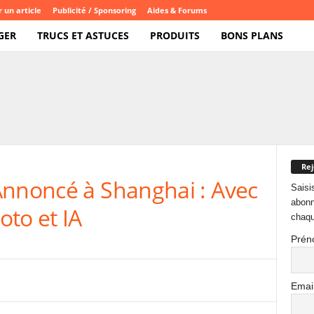
 un article
Publicité / Sponsoring
Aides & Forums
GER
TRUCS ET ASTUCES
PRODUITS
BONS PLANS
Rej
Annoncé à Shanghai : Avec
Saisi
abonn
to et IA
chaqu
Prén
Emai