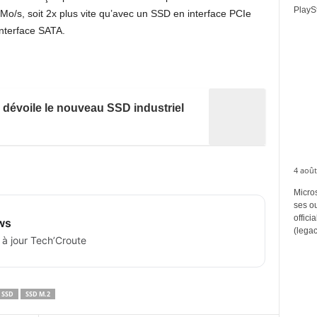
PlaySt
 Mo/s, soit 2x plus vite qu’avec un SSD en interface PCIe
interface SATA.
 dévoile le nouveau SSD industriel
4 août
Micros
ses ou
offici
ws
(legac
 à jour Tech’Croute
SSD
SSD M.2