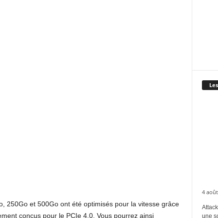
Les
4 août
, 250Go et 500Go ont été optimisés pour la vitesse grâce
Attack
ement conçus pour le PCIe 4.0. Vous pourrez ainsi
une s