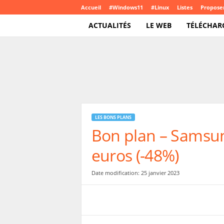
Accueil
#Windows11
#Linux
Listes
Proposer
ACTUALITÉS
LE WEB
TÉLÉCHAR
T
e
c
h
C
r
o
LES BONS PLANS
u
Bon plan – Samsun
t
e
euros (-48%)
.
c
o
Date modification: 25 janvier 2023
m