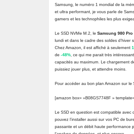
Samsung, le numéro 1 mondial de la mém
et ultra performant, je vous parle de Sa
gamers et les technophiles les plus exige
Le SSD NVMe M.2, le
Samsung 980 Pro
lundi et dans le cadre des soldes d’hive
Chez Amazon, il est affiché à seulement
1
de
-48%
, ce qui me parait très intéressan
capacités au maximum. Le chargement des 
puissiez jouer plus, et attendre moins.
Pour accéder au bon plan Amazon sur le S
[amazon box= »B08GS7748F » template= »
Le SSD en question est compatible avec 
pouvez l’installer aussi sur vos PC de bu
passante et un débit haute performance po
l’analyse de données, et plus encore.