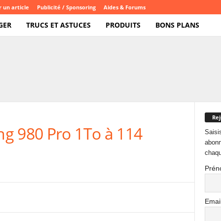
 un article
Publicité / Sponsoring
Aides & Forums
GER
TRUCS ET ASTUCES
PRODUITS
BONS PLANS
Rej
g 980 Pro 1To à 114
Saisi
abonn
chaqu
Prén
Emai