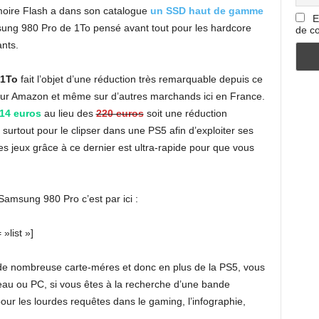
oire Flash a dans son catalogue
un SSD haut de gamme
E
msung 980 Pro de 1To pensé avant tout pour les hardcore
de co
ants.
 1To
fait l’objet d’une réduction très remarquable depuis ce
r sur Amazon et même sur d’autres marchands ici en France.
14 euros
au lieu des
220 euros
soit une réduction
t surtout pour le clipser dans une PS5 afin d’exploiter ses
jeux grâce à ce dernier est ultra-rapide pour que vous
amsung 980 Pro c’est par ici :
list »]
de nombreuse carte-méres et donc en plus de la PS5, vous
reau ou PC, si vous êtes à la recherche d’une bande
ur les lourdes requêtes dans le gaming, l’infographie,