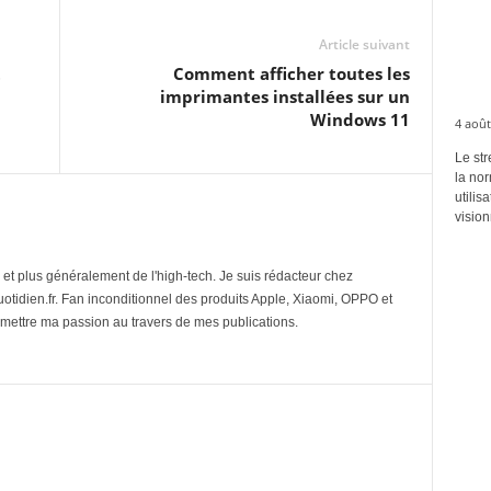
Article suivant
t
Comment afficher toutes les
imprimantes installées sur un
Windows 11
4 août
Le str
la no
utilis
vision
et plus généralement de l'high-tech. Je suis rédacteur chez
tidien.fr. Fan inconditionnel des produits Apple, Xiaomi, OPPO et
mettre ma passion au travers de mes publications.