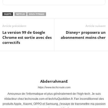
SUJETS
NETFLIX
SOUS-TITRAGE
Article précédent
Article suivant
La version 99 de Google
Disney+ proposera un
Chrome est sortie avec des
abonnement moins cher
correctifs
AbderrahmanE
https://www.techcroute.com
Amoureux de l'informatique et plus généralement de l'high-tech. Je suis
rédacteur chez techcroute.com et techAuQuotidien.fr. Fan inconditionnel des
produits Apple, Xiaomi, OPPO et Samsung, j'essaye de transmettre ma passion