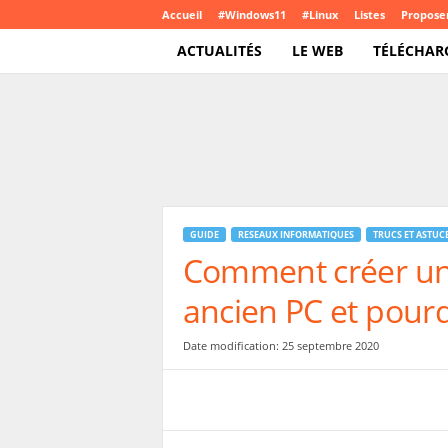
Accueil
#Windows11
#Linux
Listes
Proposer
ACTUALITÉS
LE WEB
TÉLÉCHAR
T
e
c
h
C
r
o
GUIDE
RESEAUX INFORMATIQUES
TRUCS ET ASTUC
u
Comment créer un 
t
e
ancien PC et pour
.
c
o
Date modification: 25 septembre 2020
m