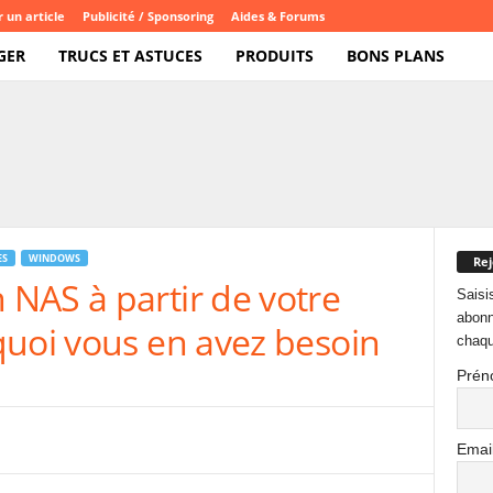
 un article
Publicité / Sponsoring
Aides & Forums
GER
TRUCS ET ASTUCES
PRODUITS
BONS PLANS
ES
WINDOWS
Rej
NAS à partir de votre
Saisi
abonn
quoi vous en avez besoin
chaqu
Prén
Emai