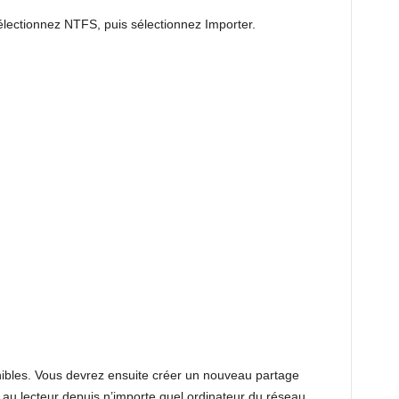
sélectionnez NTFS, puis sélectionnez Importer.
ibles. Vous devrez ensuite créer un nouveau partage
 au lecteur depuis n’importe quel ordinateur du réseau.