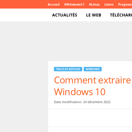
Accueil
#Windows11
#Linux
Listes
Proposer
ACTUALITÉS
LE WEB
TÉLÉCHAR
T
e
c
h
C
r
o
TRUCS ET ASTUCES
WINDOWS
u
Comment extraire u
t
e
Windows 10
.
c
o
Date modification: 24 décembre 2022
m