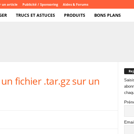
 un article
Publicité / Sponsoring
Aides & Forums
GER
TRUCS ET ASTUCES
PRODUITS
BONS PLANS
Rej
n fichier .tar.gz sur un
Saisi
abonn
chaqu
Prén
Emai