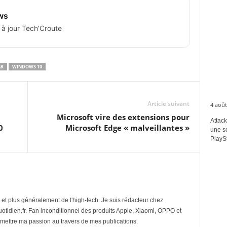
ws
 à jour Tech’Croute
AR
WINDOWS 10
Article suivant
4 août
Microsoft vire des extensions pour
Attack
0
Microsoft Edge « malveillantes »
une s
PlaySt
et plus généralement de l'high-tech. Je suis rédacteur chez
tidien.fr. Fan inconditionnel des produits Apple, Xiaomi, OPPO et
mettre ma passion au travers de mes publications.