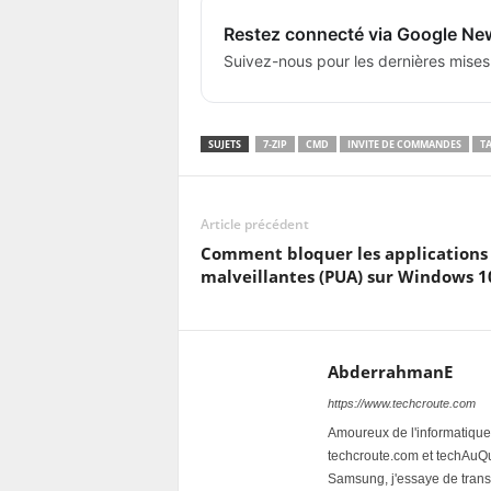
Restez connecté via Google Ne
Suivez-nous pour les dernières mises
SUJETS
7-ZIP
CMD
INVITE DE COMMANDES
T
Article précédent
Comment bloquer les applications
malveillantes (PUA) sur Windows 1
AbderrahmanE
https://www.techcroute.com
Amoureux de l'informatique 
techcroute.com et techAuQuo
Samsung, j'essaye de trans