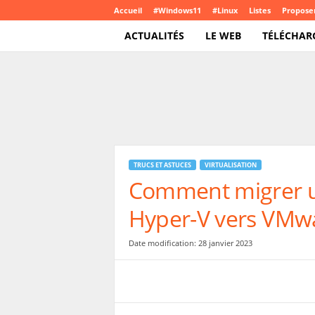
Accueil
#Windows11
#Linux
Listes
Proposer
ACTUALITÉS
LE WEB
TÉLÉCHAR
T
e
c
h
C
r
o
TRUCS ET ASTUCES
VIRTUALISATION
u
Comment migrer u
t
e
Hyper-V vers VMw
.
c
o
Date modification: 28 janvier 2023
m