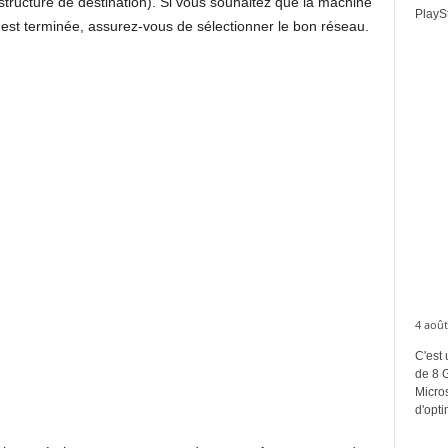
structure de destination). Si vous souhaitez que la machine
PlaySt
on est terminée, assurez-vous de sélectionner le bon réseau.
4 août
C'est 
de 8 
Micros
d'opti