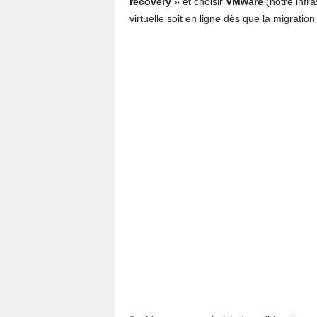
recovery
» et choisir
VMware
(notre infra
virtuelle soit en ligne dès que la migrati