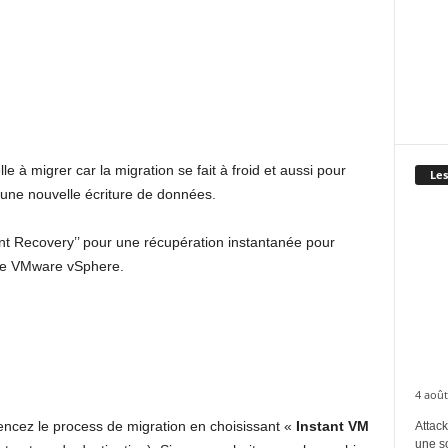
e à migrer car la migration se fait à froid et aussi pour
Les
une nouvelle écriture de données.
stant Recovery’’ pour une récupération instantanée pour
ture VMware vSphere.
4 août
ncez le process de migration en choisissant «
Instant VM
Attack
une s