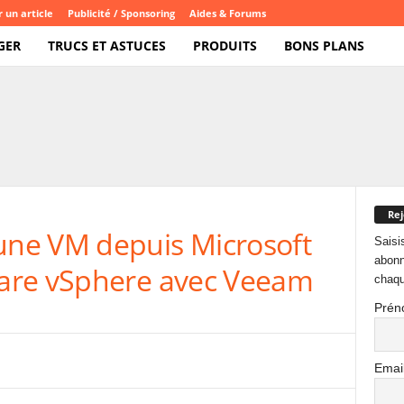
 un article
Publicité / Sponsoring
Aides & Forums
GER
TRUCS ET ASTUCES
PRODUITS
BONS PLANS
Rej
ne VM depuis Microsoft
Saisi
abonn
are vSphere avec Veeam
chaqu
Prén
Emai