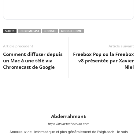
SUJETS
CHROMECAST
GOOGLE
GOOGLE HOME
Article précédent
Article suivant
Comment diffuser depuis
Freebox Pop ou la Freebox
un Mac à une télé via
v8 présentée par Xavier
Chromecast de Google
Niel
AbderrahmanE
https://www.techcroute.com
Amoureux de l'informatique et plus généralement de l'high-tech. Je suis