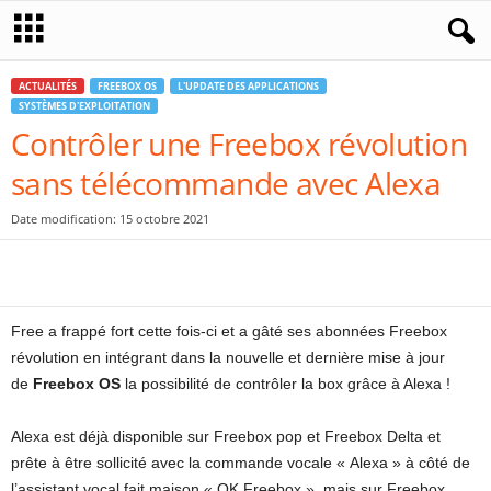
ACTUALITÉS
FREEBOX OS
L'UPDATE DES APPLICATIONS
SYSTÈMES D'EXPLOITATION
Contrôler une Freebox révolution
sans télécommande avec Alexa
Date modification: 15 octobre 2021
Free a frappé fort cette fois-ci et a gâté ses abonnées Freebox
révolution en intégrant dans la nouvelle et dernière mise à jour
de
Freebox OS
la possibilité de contrôler la box grâce à Alexa !
Alexa est déjà disponible sur Freebox pop et Freebox Delta et
prête à être sollicité avec la commande vocale « Alexa » à côté de
l’assistant vocal fait maison « OK Freebox », mais sur Freebox