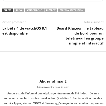
SUJETS
ALEXA
AMAZON ECHO
FREEBOX
FREEBOX REVOLUTION
Article précédent
Article suivant
La bêta 4 de watchOS 8.1
Board Klaxoon : le tableau
est disponible
de bord pour un
télétravail en groupe
simple et interactif
AbderrahmanE
https://www.techcroute.com
Amoureux de l'informatique et plus généralement de l'high-tech. Je suis
rédacteur chez techcroute.com et techAuQuotidien.fr. Fan inconditionnel des
produits Apple, Xiaomi, OPPO et Samsung, j'essaye de transmettre ma passion