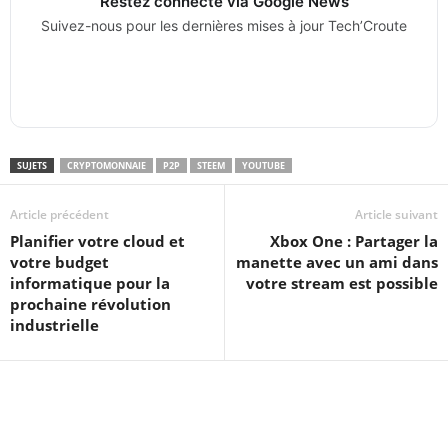
Restez connecté via Google News
Suivez-nous pour les dernières mises à jour Tech’Croute
SUJETS
CRYPTOMONNAIE
P2P
STEEM
YOUTUBE
Article précédent
Article suivant
Planifier votre cloud et
Xbox One : Partager la
votre budget
manette avec un ami dans
informatique pour la
votre stream est possible
prochaine révolution
industrielle