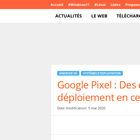
Accueil
#Windows11
#Linux
Listes
Proposer
ACTUALITÉS
LE WEB
TÉLÉCHAR
T
e
c
h
C
r
o
ANDROID OS
SYSTÈMES D'EXPLOITATION
u
Google Pixel : Des 
t
e
déploiement en ce
.
c
o
Date modification: 5 mai 2020
m