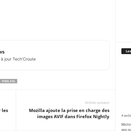
ws
Les
 à jour Tech’Croute
PIXEL 4 XL
Article suivant
 les
Mozilla ajoute la prise en charge des
4 août
images AVIF dans Firefox Nightly
Micros
ses ou