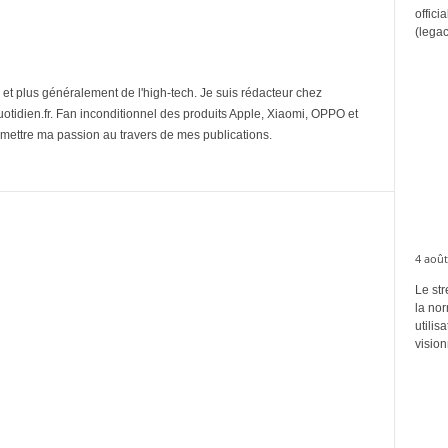
offici
(legac
et plus généralement de l'high-tech. Je suis rédacteur chez
tidien.fr. Fan inconditionnel des produits Apple, Xiaomi, OPPO et
mettre ma passion au travers de mes publications.
4 août
Le str
la no
utilis
vision