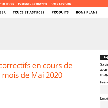
 un article
Publicité / Sponsoring
Aides & Forums
GER
TRUCS ET ASTUCES
PRODUITS
BONS PLANS
Rej
correctifs en cours de
Saisi
abonn
 mois de Mai 2020
chaqu
Prén
Emai