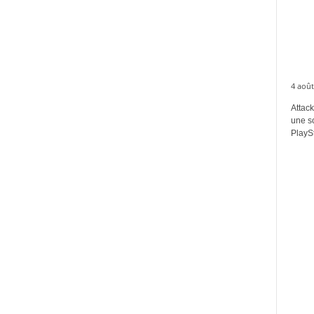
4 août
Attack
une s
PlaySt